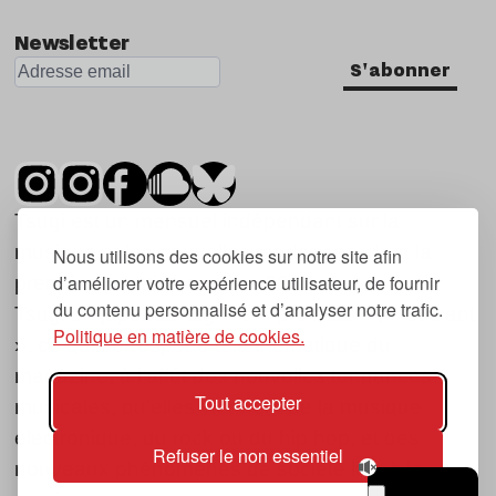
Newsletter
S'abonner
Tsugi est un mensuel indépendant sur la
musique et les nouvelles tendances, dont la
Nous utilisons des cookies sur notre site afin
d’améliorer votre expérience utilisateur, de fournir
première parution date de 2007.
du contenu personnalisé et d’analyser notre trafic.
Tsugi en japonais signifie « prochain », « suivant
Politique en matière de cookies.
», ce qui correspond à la thématique du
magazine, à l’affût des nouvelles tendances
Tout accepter
musicales, qu’elles viennent de la musique
électronique, du rock ou du hip hop, et des
Refuser le non essentiel
nouveaux phénomènes de société liés à la