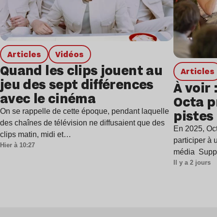
Articles
Vidéos
Quand les clips jouent au
Articles
jeu des sept différences
À voir 
avec le cinéma
Octa p
pistes 
On se rappelle de cette époque, pendant laquelle
des chaînes de télévision ne diffusaient que des
ère de
En 2025, Oct
clips matin, midi et…
harmo
participer à
Hier à 10:27
média Supp
Il y a 2 jours