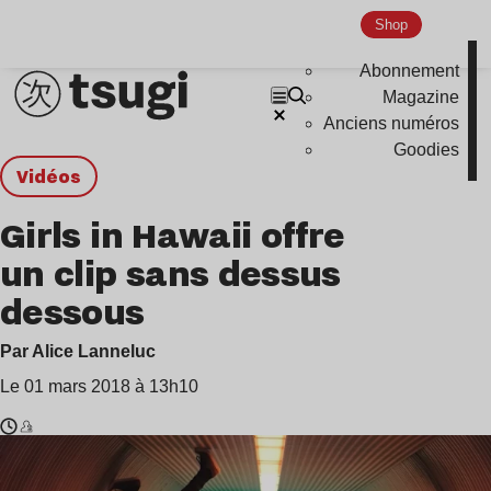
Shop
Abonnement
Magazine
Anciens numéros
Goodies
Vidéos
Girls in Hawaii offre
un clip sans dessus
dessous
Par Alice Lanneluc
Le 01 mars 2018 à 13h10
Temps
Girls
de
In