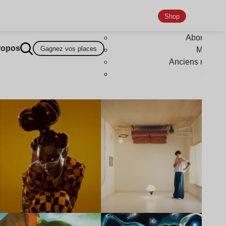
Shop
Abonneme
ropos
Gagnez vos places
Magazi
Anciens numér
Goodi