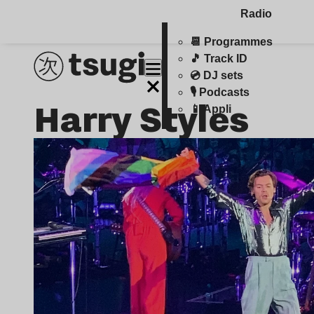
Radio
📆 Programmes
🎵 Track ID
💿 DJ sets
🎙️ Podcasts
Harry Styles
📱 Appli