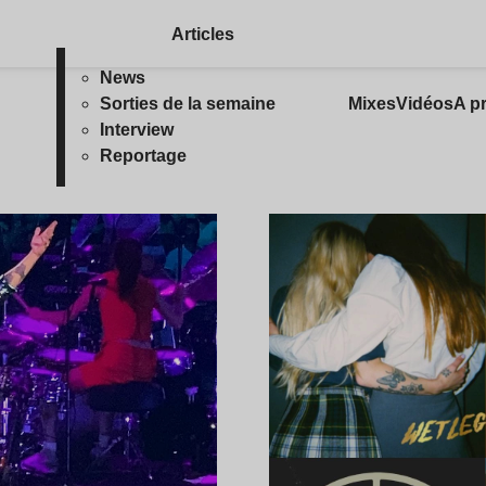
Articles
News
Sorties de la semaine
Mixes
Vidéos
A p
Interview
Reportage