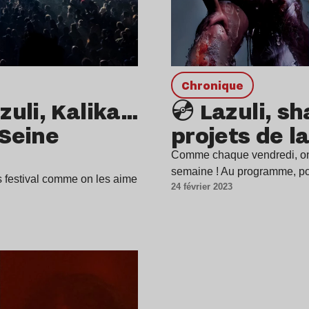
chronique
uli, Kalika…
💿 Lazuli, s
Seine
projets de l
Comme chaque vendredi, on s
semaine ! Au programme, p
os festival comme on les aime
24 février 2023