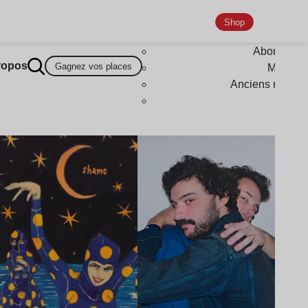
Shop
Abonneme
ropos
Gagnez vos places
Magazi
Anciens numér
Goodi