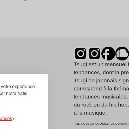
Tsugi est un mensuel 
tendances, dont la pr
Tsugi en japonais signi
r votre expérience
correspond à la thémat
r notre trafic.
tendances musicales, 
du rock ou du hip hop
à la musique.
rences
POLITIQUE DE COOKIES (UE)
CONTACT