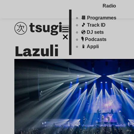
Radio
📆 Programmes
🎵 Track ID
💿 DJ sets
🎙️ Podcasts
Lazuli
📱 Appli