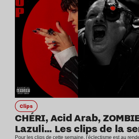
clips
CHÉRI, Acid Arab, ZOMBI
Lazuli… Les clips de la s
Pour les clips de cette semaine, l'éclectisme est au ren