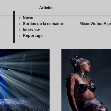
Articles
News
Sorties de la semaine
Mixes
Vidéos
A p
Interview
Reportage