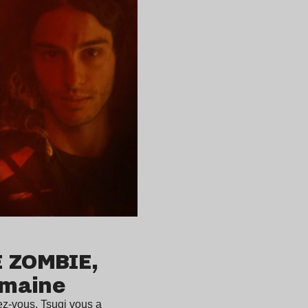
E ZOMBIE,
emaine
dez-vous. Tsugi vous a