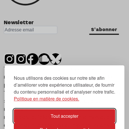
Newsletter
S'abonner
Tsugi est un mensuel indépendant sur la
musique et les nouvelles tendances, dont la
Nous utilisons des cookies sur notre site afin
d’améliorer votre expérience utilisateur, de fournir
première parution date de 2007.
du contenu personnalisé et d’analyser notre trafic.
Tsugi en japonais signifie « prochain », « suivant
Politique en matière de cookies.
», ce qui correspond à la thématique du
magazine, à l’affût des nouvelles tendances
Tout accepter
musicales, qu’elles viennent de la musique
électronique, du rock ou du hip hop, et des