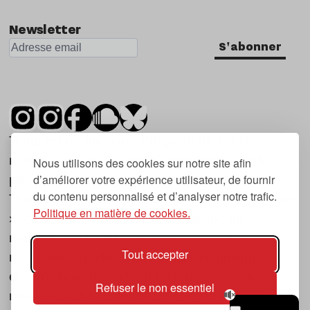
Newsletter
S'abonner
Tsugi est un mensuel indépendant sur la
musique et les nouvelles tendances, dont la
Nous utilisons des cookies sur notre site afin
d’améliorer votre expérience utilisateur, de fournir
première parution date de 2007.
du contenu personnalisé et d’analyser notre trafic.
Tsugi en japonais signifie « prochain », « suivant
Politique en matière de cookies.
», ce qui correspond à la thématique du
magazine, à l’affût des nouvelles tendances
Tout accepter
musicales, qu’elles viennent de la musique
électronique, du rock ou du hip hop, et des
Refuser le non essentiel
nouveaux phénomènes de société liés à la