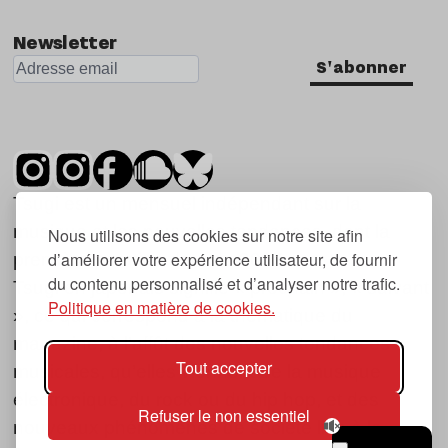
Newsletter
S'abonner
Tsugi est un mensuel indépendant sur la
musique et les nouvelles tendances, dont la
Nous utilisons des cookies sur notre site afin
d’améliorer votre expérience utilisateur, de fournir
première parution date de 2007.
du contenu personnalisé et d’analyser notre trafic.
Tsugi en japonais signifie « prochain », « suivant
Politique en matière de cookies.
», ce qui correspond à la thématique du
magazine, à l’affût des nouvelles tendances
Tout accepter
musicales, qu’elles viennent de la musique
électronique, du rock ou du hip hop, et des
Refuser le non essentiel
nouveaux phénomènes de société liés à la