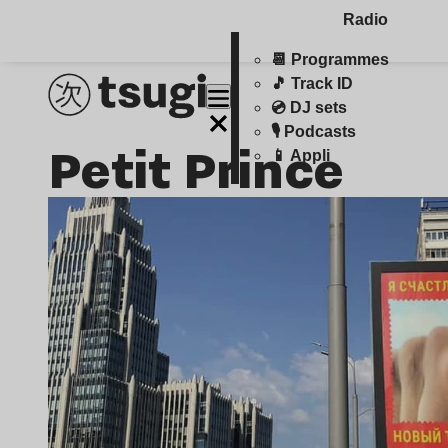
Radio
📆 Programmes
🎵 Track ID
💿 DJ sets
🎙️ Podcasts
Petit Prince
📱 Appli