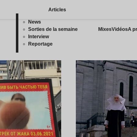
Articles
News
Sorties de la semaine
Mixes
Vidéos
A p
Interview
Reportage