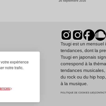
26 septembre 2016
Tsugi est un mensuel 
tendances, dont la pr
Tsugi en japonais signi
r votre expérience
correspond à la thémat
r notre trafic.
tendances musicales, 
du rock ou du hip hop
à la musique.
rences
POLITIQUE DE COOKIES (UE)
CONTACT