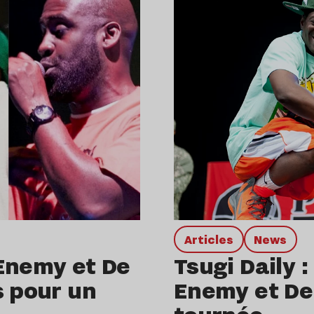
Articles
news
 Enemy et De
Tsugi Daily 
s pour un
Enemy et De