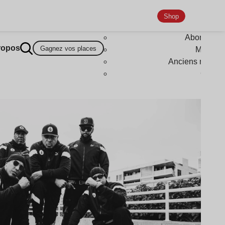
Shop
Abonneme
ropos
Gagnez vos places
Magazi
Anciens numér
Goodi