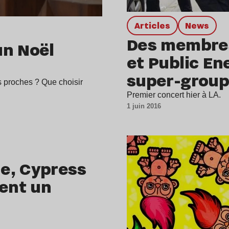
Articles
news
Des membres
un Noël
et Public E
super-grou
s proches ? Que choisir
Premier concert hier à LA.
1 juin 2016
e, Cypress
ment un