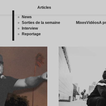
Articles
News
Sorties de la semaine
Mixes
Vidéos
A p
Interview
Reportage