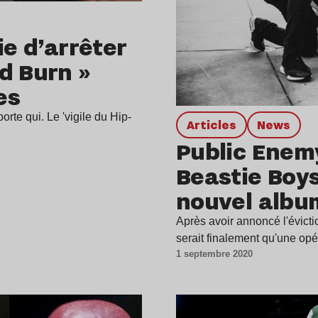
ie d’arrêter
d Burn »
es
porte qui. Le 'vigile du Hip-
Articles
news
Public Enemy
Beastie Boy
nouvel albu
Après avoir annoncé l'évicti
serait finalement qu'une op
1 septembre 2020