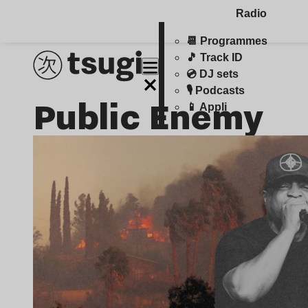
Radio
📆 Programmes
🎵 Track ID
💿 DJ sets
🎙️ Podcasts
Public Enemy
📱 Appli