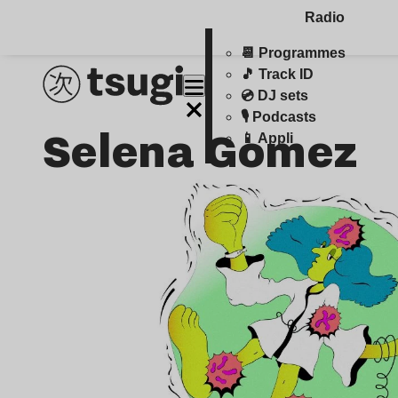
Radio
📆 Programmes
🎵 Track ID
💿 DJ sets
🎙️ Podcasts
Selena Gomez
📱 Appli