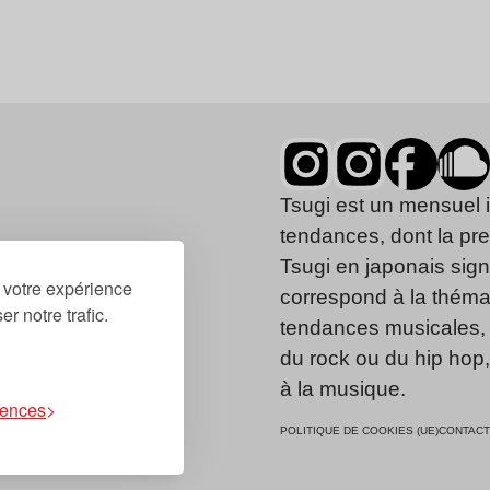
Tsugi est un mensuel 
tendances, dont la pr
Tsugi en japonais signi
r votre expérience
correspond à la thémat
r notre trafic.
tendances musicales, 
du rock ou du hip hop
à la musique.
rences
POLITIQUE DE COOKIES (UE)
CONTACT