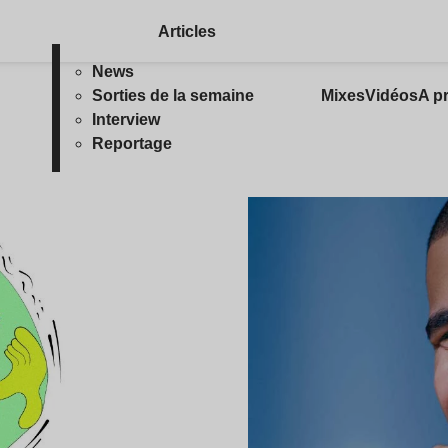
Articles
News
Sorties de la semaine
Mixes
Vidéos
A p
Interview
Reportage