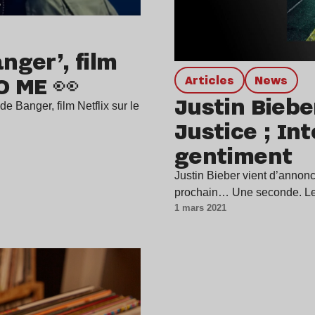
ger’, film
SO ME 👀
Articles
news
Justin Biebe
 Banger, film Netflix sur le
Justice ; In
gentiment
Justin Bieber vient d’annonc
prochain… Une seconde. L
1 mars 2021