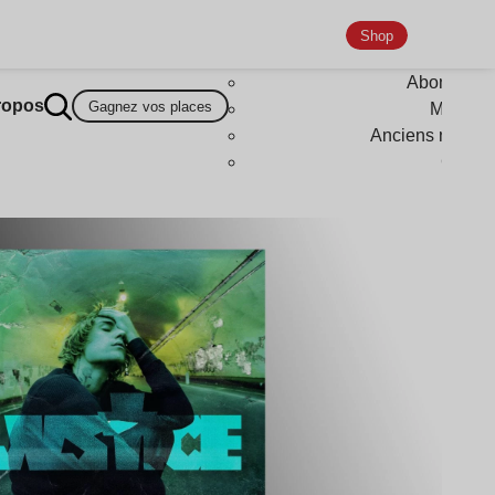
Shop
Abonneme
ropos
Gagnez vos places
Magazi
Anciens numér
Goodi