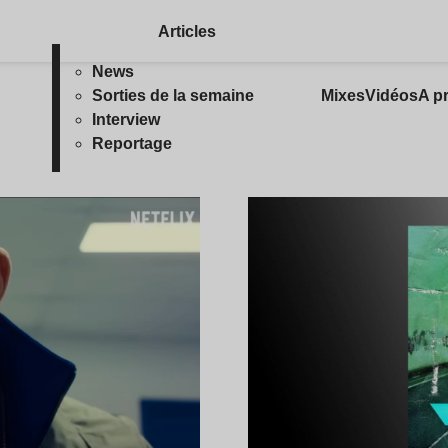
Articles
News
Sorties de la semaine
Mixes
Vidéos
A p
Interview
Reportage