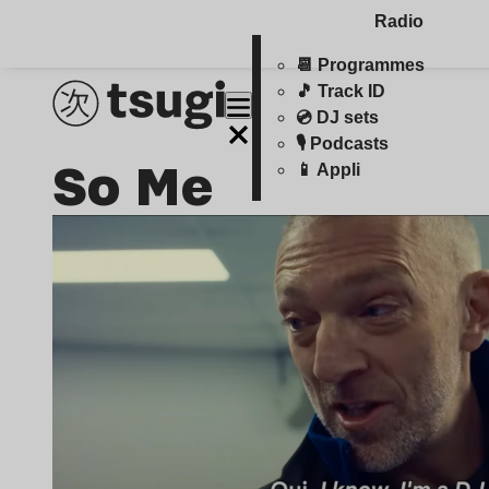
Radio
📆 Programmes
🎵 Track ID
💿 DJ sets
🎙️ Podcasts
So Me
📱 Appli