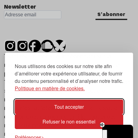
Newsletter
S'abonner
Tsugi est un mensuel indépendant sur la
musique et les nouvelles tendances, dont la
Nous utilisons des cookies sur notre site afin
d’améliorer votre expérience utilisateur, de fournir
première parution date de 2007.
du contenu personnalisé et d’analyser notre trafic.
Tsugi en japonais signifie « prochain », « suivant
Politique en matière de cookies.
», ce qui correspond à la thématique du
magazine, à l’affût des nouvelles tendances
Tout accepter
musicales, qu’elles viennent de la musique
électronique, du rock ou du hip hop, et des
Refuser le non essentiel
nouveaux phénomènes de société liés à la
musique.
Préférences