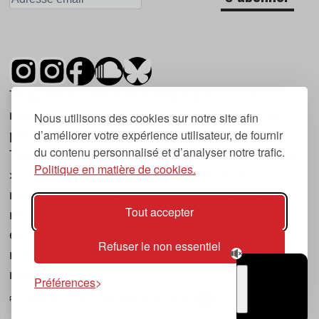
Tsugi est un mensuel indépendant sur la
musique et les nouvelles tendances, dont la
Nous utilisons des cookies sur notre site afin
d’améliorer votre expérience utilisateur, de fournir
première parution date de 2007.
du contenu personnalisé et d’analyser notre trafic.
Tsugi en japonais signifie « prochain », « suivant
Politique en matière de cookies.
», ce qui correspond à la thématique du
magazine, à l’affût des nouvelles tendances
Tout accepter
musicales, qu’elles viennent de la musique
électronique, du rock ou du hip hop, et des
Refuser le non essentiel
nouveaux phénomènes de société liés à la
musique.
Préférences
POLITIQUE DE COOKIES (UE)
CONTACT
CHOIX RGPD
TSUGI
RADIO