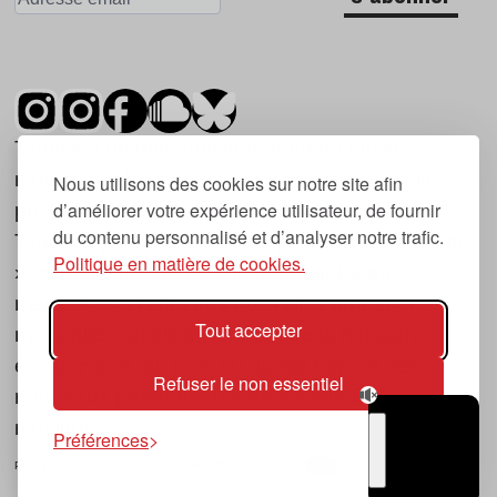
Tsugi est un mensuel indépendant sur la
musique et les nouvelles tendances, dont la
Nous utilisons des cookies sur notre site afin
d’améliorer votre expérience utilisateur, de fournir
première parution date de 2007.
du contenu personnalisé et d’analyser notre trafic.
Tsugi en japonais signifie « prochain », « suivant
Politique en matière de cookies.
», ce qui correspond à la thématique du
magazine, à l’affût des nouvelles tendances
Tout accepter
musicales, qu’elles viennent de la musique
électronique, du rock ou du hip hop, et des
Refuser le non essentiel
nouveaux phénomènes de société liés à la
musique.
Préférences
POLITIQUE DE COOKIES (UE)
CONTACT
CHOIX RGPD
TSUGI
RADIO