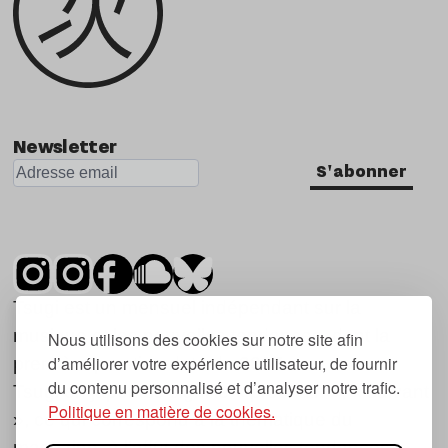
Newsletter
S'abonner
Tsugi est un mensuel indépendant sur la
musique et les nouvelles tendances, dont la
Nous utilisons des cookies sur notre site afin
d’améliorer votre expérience utilisateur, de fournir
première parution date de 2007.
du contenu personnalisé et d’analyser notre trafic.
Tsugi en japonais signifie « prochain », « suivant
Politique en matière de cookies.
», ce qui correspond à la thématique du
magazine, à l’affût des nouvelles tendances