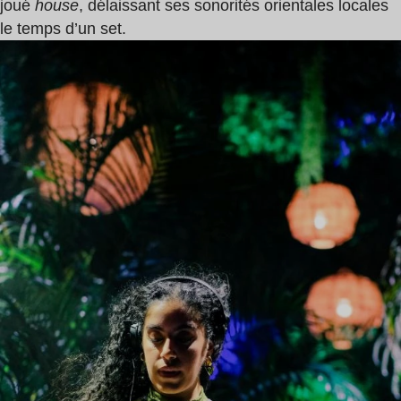
joué
house
, délaissant ses sonorités orientales locales
le temps d’un set.