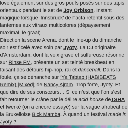
love également sur des gros poufs posés sur des tapis
orientaux pendant le set de
Joy Orbison
. Instant
magique lorsque
‘Innsbruck’
de
Facta
retentit sous des
lanternes aux vitraux multicolores (dépaysement
maximal, le graal).
Direction la scène Arena, dont le line-up du dimanche
soir est ficelé avec soin par
Jyoty
. La DJ originaire
d’Amsterdam, dont la voix grave et sulfureuse résonne
sur
Rinse FM
, présente un set teinté breakbeat en
faisant des détours hip-hop, raï et
dancehall.
Dans la
foule, ça se déhanche sur
‘Ya Tabtab (HABIBEATS
Remix) [Mixed]’
de
Nancy Ajram
. Trop forte, Jyoty. Et
que dire de ses consœurs… Si ce n’est que l’on s’est
fait retourner le crâne par le délire
acid-house
de
TSHA
et twerké (on a encore essayé) sur la vague afrobeat de
la Bruxelloise
Blck Mamba
. À quand un festival
made in
Jyoty ?