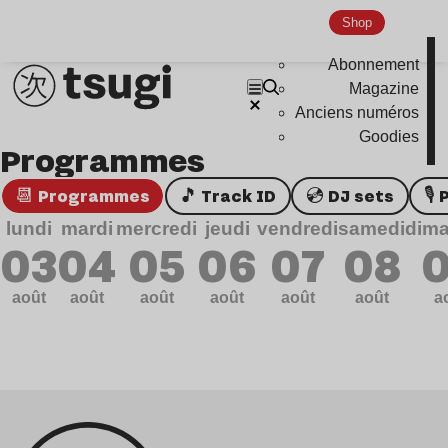
Genre musicaux
Shop
Abonnement
House
Magazine
Techno
Anciens numéros
Bass Music
Goodies
Programmes
Pop
📆 Programmes
🎵 Track ID
💿 DJ sets

Ambient
lundi
mardi
mercredi
jeudi
vendredi
samedi
dim
Disco
03
04
05
06
07
08
Hardcore
août
août
août
août
août
août
a
Global Club
Nu Jazz
Indie