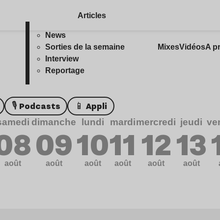
Articles
News
Sorties de la semaine
Mixes
Vidéos
A p
Interview
Reportage
🎙️ Podcasts
📱 Appli
samedi
dimanche
lundi
mardi
mercredi
jeudi
ve
08
09
10
11
12
13
août
août
août
août
août
août