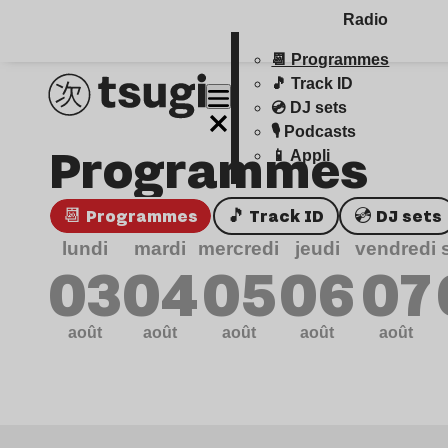
Radio
📆 Programmes
🎵 Track ID
💿 DJ sets
🎙️ Podcasts
Programmes
📱 Appli
📆 Programmes
🎵 Track ID
💿 DJ sets
lundi
mardi
mercredi
jeudi
vendredi
03
04
05
06
07
août
août
août
août
août