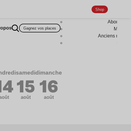
Shop
Abonneme
ropos
Gagnez vos places
Magazi
Anciens numér
Goodi
ndredi
samedi
dimanche
14
15
16
août
août
août