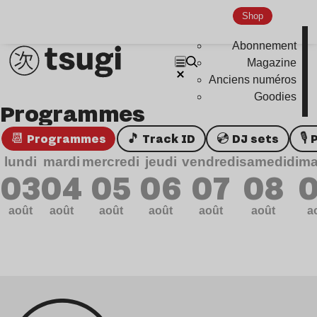
Genre musicaux
Shop
Abonnement
House
Magazine
Techno
Anciens numéros
Bass Music
Goodies
Programmes
Pop
📆 Programmes
🎵 Track ID
💿 DJ sets

Ambient
lundi
mardi
mercredi
jeudi
vendredi
samedi
dim
Disco
03
04
05
06
07
08
Hardcore
août
août
août
août
août
août
a
Global Club
Nu Jazz
Indie