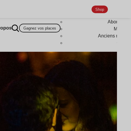
Shop
Abonneme
ropos
Gagnez vos places
Magazi
Anciens numér
Goodi