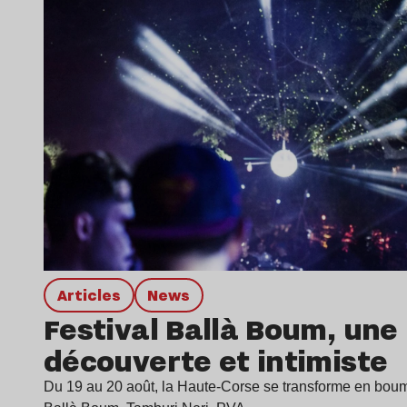
Articles
news
Festival Ballà Boum, un
découverte et intimiste
Du 19 au 20 août, la Haute-Corse se transforme en boum i