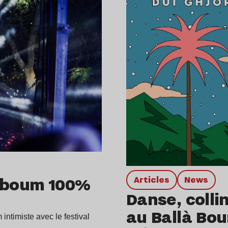
e boum 100%
Articles
news
Danse, colli
au Ballà Bou
ntimiste avec le festival