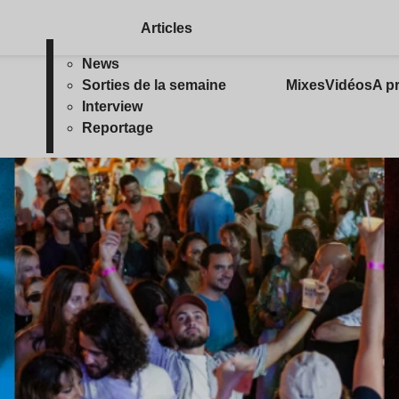
Articles
News
Sorties de la semaine
Mixes
Vidéos
A p
Interview
Reportage