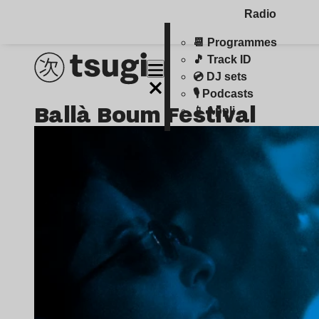
Radio
📆 Programmes
🎵 Track ID
💿 DJ sets
🎙️ Podcasts
Ballà Boum Festival
📱 Appli