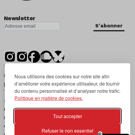
Newsletter
S'abonner
Tsugi est un mensuel indépendant sur la
musique et les nouvelles tendances, dont la
Nous utilisons des cookies sur notre site afin
d’améliorer votre expérience utilisateur, de fournir
première parution date de 2007.
du contenu personnalisé et d’analyser notre trafic.
Tsugi en japonais signifie « prochain », « suivant
Politique en matière de cookies.
», ce qui correspond à la thématique du
magazine, à l’affût des nouvelles tendances
Tout accepter
musicales, qu’elles viennent de la musique
électronique, du rock ou du hip hop, et des
Refuser le non essentiel
nouveaux phénomènes de société liés à la