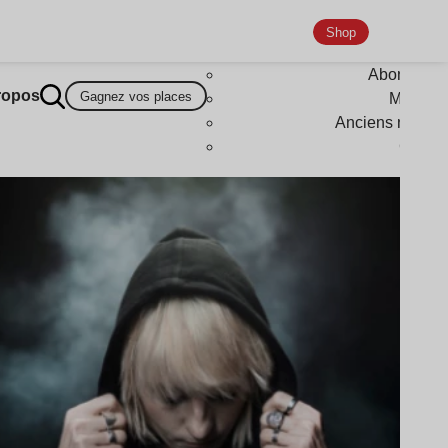
Shop
Abonneme
ropos
Gagnez vos places
Magazi
Anciens numér
Goodi