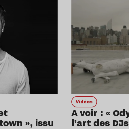
Vidéos
et
A voir : « O
town », issu
l’art des DJ