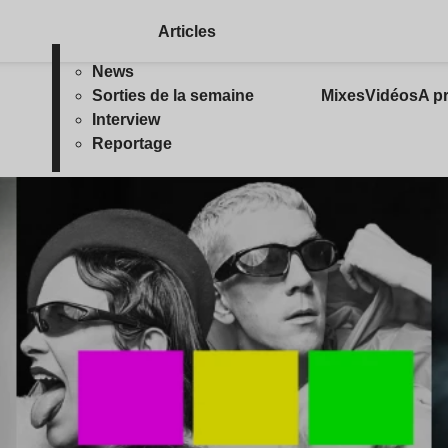
Articles
News
Sorties de la semaine
Mixes
Vidéos
A p
Interview
Reportage