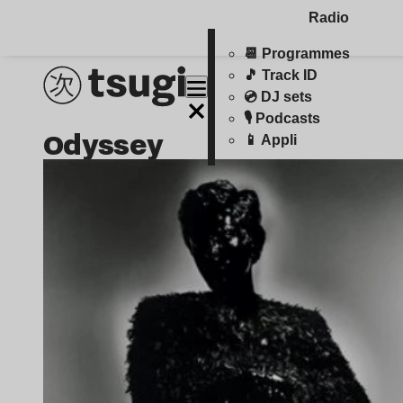
Radio
📆 Programmes
🎵 Track ID
💿 DJ sets
🎙️ Podcasts
Odyssey
📱 Appli