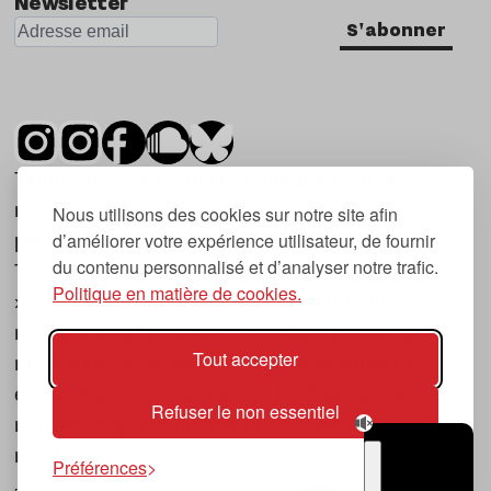
Newsletter
S'abonner
Tsugi est un mensuel indépendant sur la
musique et les nouvelles tendances, dont la
Nous utilisons des cookies sur notre site afin
d’améliorer votre expérience utilisateur, de fournir
première parution date de 2007.
du contenu personnalisé et d’analyser notre trafic.
Tsugi en japonais signifie « prochain », « suivant
Politique en matière de cookies.
», ce qui correspond à la thématique du
magazine, à l’affût des nouvelles tendances
Tout accepter
musicales, qu’elles viennent de la musique
électronique, du rock ou du hip hop, et des
Refuser le non essentiel
nouveaux phénomènes de société liés à la
musique.
Préférences