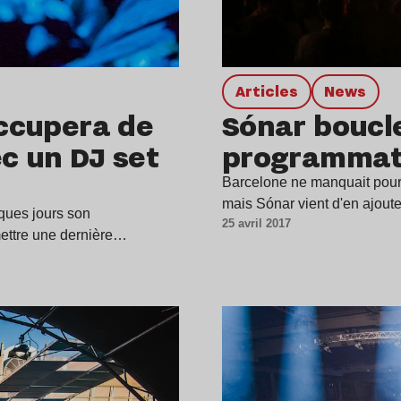
Articles
news
occupera de
Sónar boucl
ec un DJ set
programmat
Barcelone ne manquait pourt
mais Sónar vient d'en ajoute
lques jours son
25 avril 2017
ettre une dernière…