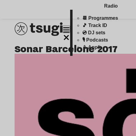
Radio
📆 Programmes
🎵 Track ID
💿 DJ sets
🎙️ Podcasts
Sonar Barcelone 2017
📱 Appli