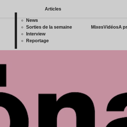
Articles
News
Sorties de la semaine
Mixes
Vidéos
A p
Interview
Reportage