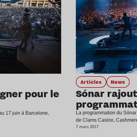
Articles
news
Sónar rajou
gner pour le
programmati
La programmation du Sónar 
au 17 juin à Barcelone,
de Clams Casino, Cashmere
7 mars 2017