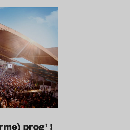
me) prog’ !