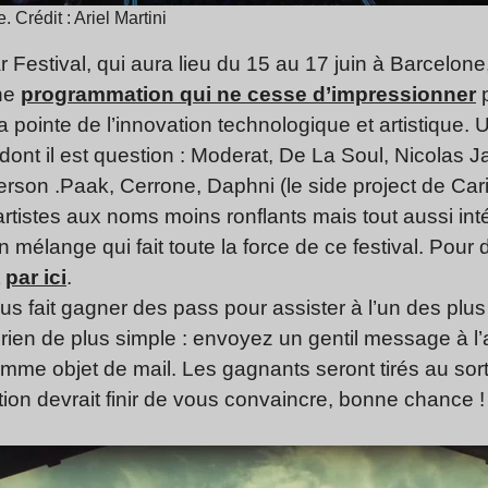
 Crédit : Ariel Martini
 Festival, qui aura lieu du 15 au 17 juin à Barcelon
une
programmation qui ne cesse d’impressionner
p
 pointe de l’innovation technologique et artistique. 
ont il est question : Moderat, De La Soul, Nicolas J
erson .Paak, Cerrone, Daphni (le side project de C
 artistes aux noms moins ronflants mais tout aussi i
n mélange qui fait toute la force de ce festival. Pour
t
par ici
.
s fait gagner des pass pour assister à l’un des plus 
, rien de plus simple : envoyez un gentil message à 
me objet de mail. Les gagnants seront tirés au sort
ion devrait finir de vous convaincre, bonne chance !