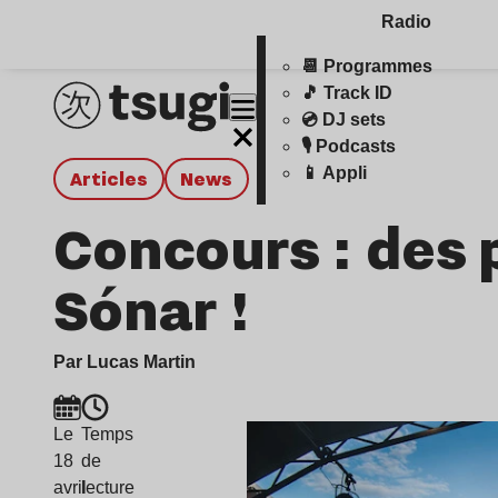
Radio
📆 Programmes
🎵 Track ID
💿 DJ sets
🎙️ Podcasts
📱 Appli
Articles
news
Concours : des 
Sónar !
Par Lucas Martin
Le
Temps
18
de
avril
lecture