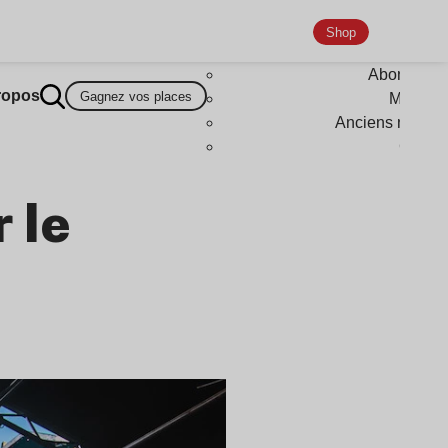
Shop
Abonneme
ropos
Gagnez vos places
Magazi
Anciens numér
Goodi
 le