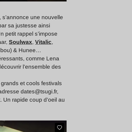
e, s’annonce une nouvelle
ar sa justesse ainsi
Un petit rappel s’impose
aar,
Soulwax
,
Vitalic
,
aribou) & Hunee…
ntéressants, comme Lena
 découvrir l’ensemble des
grands et cools festivals
l’adresse
dates@tsugi.fr
,
. Un rapide coup d’oeil au