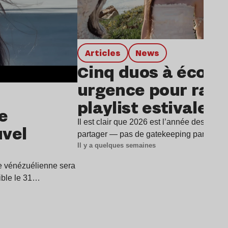
Articles
news
Cinq duos à écout
urgence pour rafra
playlist estivale
e
Il est clair que 2026 est l’année des duos
uvel
partager — pas de gatekeeping par ici —
Il y a quelques semaines
ice vénézuélienne sera
ible le 31…