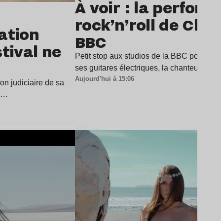
À voir : la perfor
rock’n’roll de Char
dation
BBC
stival ne
Petit stop aux studios de la BBC pour Cha
ses guitares électriques, la chanteuse a
Aujourd'hui à 15:06
ion judiciaire de sa
it…
Lire l’article