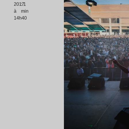
2017
: 1
à
min
14h40