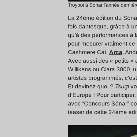
Troyboi à Sonar l'année dernière.
La 24ème édition du Sónar
fois dantesque, grâce à 
qu’à des performances à la
pour mesurer vraiment ce d
Cashmere Cat,
Arca
, And
Avec aussi des « petits »
Willikens ou Clara 3000, u
artistes programmés, c’es
Et devinez quoi ?
Tsugi
vou
d’Europe ! Pour participer
avec “Concours Sónar” com
teaser de cette 24ème édit