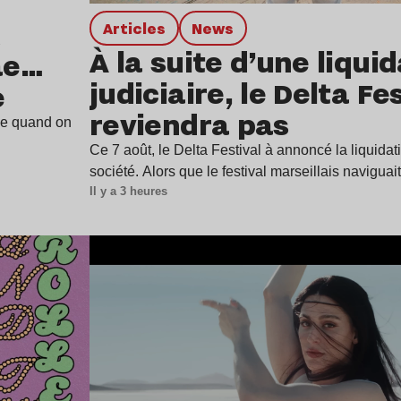
Articles
news
À la suite d’une liqui
ae…
judiciaire, le Delta Fe
e
reviendra pas
ine quand on
Ce 7 août, le Delta Festival à annoncé la liquidat
société. Alors que le festival marseillais navigua
Il y a 3 heures
Lire l’article