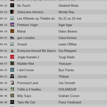
No Touch
Sleaford Mods
09:26
Silencieux témoins
Monde Ray
09:23
Les Affamés au Théâtre du Châtelet
Du 21 au 24 mai
09:22
Prettiest Virgin
Agar Agar
09:14
Mahal
Glass Beams
09:10
god complex
Clara Kimera
09:07
Smash
Lewis OfMan
09:04
Everyone Around Me Dancing
Gia Margaret
09:01
Jingle Arandel 2
Tsugi Radio
09:01
Madder Red
Yeasayer
08:57
I don't know
Bye Parula
08:54
Jamais
Thibaut
08:51
Promised Land
Joe Smooth
08:46
Trèfle à 4 feuilles
SOLAMOUR
08:44
Billy Says
Graham Coxon
08:40
Take Me Out
Franz Ferdinand
08:36