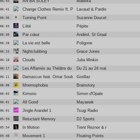
AN BA SOLEY
Maleïka
06:43
Change Clothes Remix ft. Pardi
Lavaud & Pardison Fontaine
06:41
Turning Point
Suzanne Doucet
06:36
L'été
Pépite
06:33
Par cœur
Andéol, St Graal
06:30
La vie est belle
Poligone
06:28
Nightclubbing
Grace Jones
06:23
Clouds
Julia Minkin
06:18
Les Affamés au Théâtre du Châtelet
Du 21 au 24 mai
06:17
Damascus feat. Omar Souleyman and Yasiin Bey
Gorillaz
06:11
Mnemophobia
Brainstory
06:08
Kimono
Simon d'Opale
06:03
All Good
Mayaewk
06:01
Jingle Arandel 1
Tsugi Radio
06:01
Reluctant Memory
DJ Sports
05:59
In Motion
Trent Reznor & Atticus Ross
05:54
Movement 1
Floating Points
05:48