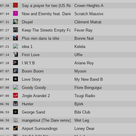
Say a prayer for two (US Remixed Version)
Crown Heights Affair
07:38
Now and Eternity feat. Daniel Agust
Scratch Massive
07:34
Dispel
Clément Matrat
07:31
Keep The Streets Empty For Me
Fever Ray
07:27
Plus rien dans la tête
Bonne Nuit
07:24
idea 1
Kelela
07:21
First Love
Uffie
07:14
I.W.Y.B
Ariane Roy
07:10
Boom Boom
Myoon
07:07
Love Story
My New Band Believe
07:04
Goody Goody
Flore Benguigui
07:00
Jingle Arandel 2
Tsugi Radio
07:00
Hunter
Björk
06:56
George Sand
Bibi Club
06:53
mangetout (The Dare remix)
Wet Leg
06:50
Airport Surroundings
Loney Dear
06:46