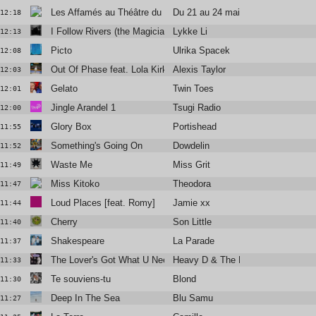
Les Affamés au Théâtre du Châtelet
Du 21 au 24 mai
12:18
I Follow Rivers (the Magician Remix)
Lykke Li
12:13
Picto
Ulrika Spacek
12:08
Out Of Phase feat. Lola Kirke
Alexis Taylor
12:03
Gelato
Twin Toes
12:01
Jingle Arandel 1
Tsugi Radio
12:00
Glory Box
Portishead
11:55
Something's Going On
Dowdelin
11:52
Waste Me
Miss Grit
11:49
Miss Kitoko
Theodora
11:47
Loud Places [feat. Romy]
Jamie xx
11:44
Cherry
Son Little
11:40
Shakespeare
La Parade
11:37
The Lover's Got What U Need
Heavy D & The Boyz
11:33
Te souviens-tu
Blond
11:30
Deep In The Sea
Blu Samu
11:27