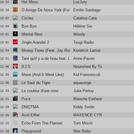
Hot Mess
LuxJury
13:15
O Amigo De Nova York (Funky French League rework)
Emilio Santiago
13:10
Circles
Catalina Cara
13:07
Bye Bye
Hélène Sio
13:04
Mental Rest
Woody
13:01
Jingle Arandel 2
Tsugi Radio
13:01
Money Trees (Feat. Jay Rock)
Kendrick Lamar
12:54
Tant qu'il y a de l'eau feat. Laura Cahen
Anne Paceo
12:51
9 2 5
Nourished By Time
12:46
Moon (And It Went Like)
Kid Francescoli
12:39
Le Saut du Tigre
aquaserge
12:36
La couleur d'une rose
Julia Pertuy
12:33
Pur.e
Blanche Esthere
12:31
DMQTMA
Kiddy Smile
12:29
Acid Eiffel
MAXENCE CYRIN
12:26
Echo From The Flames
Tom Misch
12:22
Playground
Max Baby
12:18