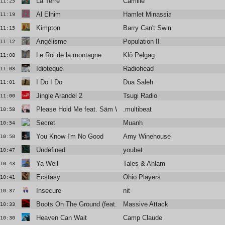
La Terre
Camille
11:25
Al Elnim
Hamlet Minassian
11:19
Kimpton
Barry Can't Swim
11:15
Angélisme
Population II
11:12
Le Roi de la montagne
Klô Pelgag
11:08
Idioteque
Radiohead
11:03
I Do I Do
Dua Saleh
11:01
Jingle Arandel 2
Tsugi Radio
11:00
Please Hold Me feat. Säm Wilder
.multibeat
10:58
Secret
Muanh
10:54
You Know I'm No Good
Amy Winehouse
10:50
Undefined
youbet
10:47
Ya Weil
Tales & Ahlam
10:43
Ecstasy
Ohio Players
10:41
Insecure
nit
10:37
Boots On The Ground (feat. Tom Waits)
Massive Attack
10:33
Heaven Can Wait
Camp Claude
10:30