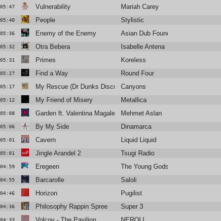
Vulnerability
Mariah Carey
05:47
People
Stylistic
05:40
Enemy of the Enemy
Asian Dub Foundation
05:36
Otra Bebera
Isabelle Antena
05:32
Primes
Koreless
05:31
Find a Way
Round Four
05:27
My Rescue (Dr Dunks Disco Extension)
Canyons
05:17
My Friend of Misery
Metallica
05:12
Garden ft. Valentina Magaletti
Mehmet Aslan
05:08
By My Side
Dinamarca
05:06
Cavern
Liquid Liquid
05:01
Jingle Arandel 2
Tsugi Radio
05:01
Eregeen
The Young Gods
04:59
Barcarolle
Saloli
04:55
Horizon
Pugilist
04:46
Philosophy Rappin Spree
Super 3
04:36
Volcov - The Pavilion
NEROLI
04:33