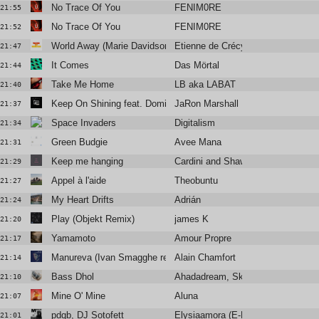
No Trace Of You
FENIM0RE
21:55
No Trace Of You
FENIM0RE
21:52
World Away (Marie Davidson remix)
Etienne de Crécy
21:47
It Comes
Das Mörtal
21:44
Take Me Home
LB aka LABAT
21:40
Keep On Shining feat. Dominique Fils-Aimé
JaRon Marshall
21:37
Space Invaders
Digitalism
21:34
Green Budgie
Avee Mana
21:31
Keep me hanging
Cardini and Shaw
21:29
Appel à l'aide
Theobuntu
21:27
My Heart Drifts
Adrián
21:24
Play (Objekt Remix)
james K
21:20
Yamamoto
Amour Propre
21:17
Manureva (Ivan Smagghe remix)
Alain Chamfort
21:14
Bass Dhol
Ahadadream, Skrillex, Raf Saperra
21:10
Mine O' Mine
Aluna
21:07
pdqb, DJ Sotofett
Elysiaamora (E-Break Remix)
21:01