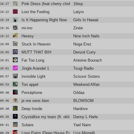
Pink Dress (feat cherry chola)
1tbsp
10:27
Lost the Feeling
Latyrx
10:22
Is It Happening Right Now
Girls In Hawaii
10:19
mi-mo
Zinée
10:16
Heresy
Nine Inch Nails
10:12
Stuck In Heaven
Noga Erez
10:09
MUTT THAT BIH
Denzel Curry
10:05
Far Too Long
Antoine Bourachot
10:01
Jingle Arandel 1
Tsugi Radio
10:01
Invisible Light
Scissor Sisters
09:57
Ton appel
Weekend Affair
09:53
Perséphone
Gildaa
09:48
je me sens bien
BLOWSOM
09:46
Deep Inside
Hardrive
09:38
Crystallise my tears (ft. oklou & mnek)
Danny L Harle
09:35
Solaire
Yael Naim
09:31
Love Pains (Deep House Pains)
Liza Minnelli
09:29