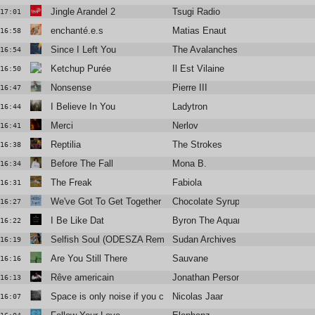
Jingle Arandel 2
Tsugi Radio
17:01
enchanté.e.s
Matias Enaut
16:58
Since I Left You
The Avalanches
16:54
Ketchup Purée
Il Est Vilaine
16:50
Nonsense
Pierre III
16:47
I Believe In You
Ladytron
16:44
Merci
Nerlov
16:41
Reptilia
The Strokes
16:38
Before The Fall
Mona B.
16:34
The Freak
Fabiola
16:31
We've Got To Get Together
Chocolate Syrup
16:27
I Be Like Dat
Byron The Aquarius
16:22
Selfish Soul (ODESZA Remix)
Sudan Archives
16:19
Are You Still There
Sauvane
16:16
Rêve americain
Jonathan Personne
16:13
Space is only noise if you can see
Nicolas Jaar
16:07