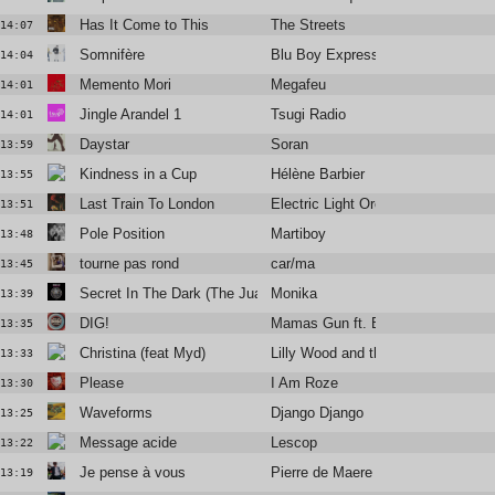
Has It Come to This
The Streets
14:07
Somnifère
Blu Boy Express
14:04
Memento Mori
Megafeu
14:01
Jingle Arandel 1
Tsugi Radio
14:01
Daystar
Soran
13:59
Kindness in a Cup
Hélène Barbier
13:55
Last Train To London
Electric Light Orchestra
13:51
Pole Position
Martiboy
13:48
tourne pas rond
car/ma
13:45
Secret In The Dark (The Juan MacLean edit)
Monika
13:39
DIG!
Mamas Gun ft. Brian Jackson
13:35
Christina (feat Myd)
Lilly Wood and the Prick
13:33
Please
I Am Roze
13:30
Waveforms
Django Django
13:25
Message acide
Lescop
13:22
Je pense à vous
Pierre de Maere
13:19