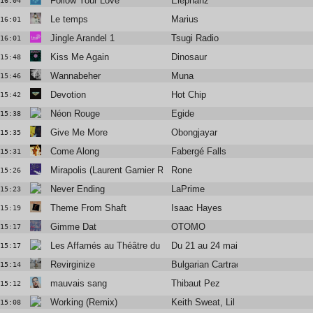
Follow Your Love
Elephanz
16:04
Le temps
Marius
16:01
Jingle Arandel 1
Tsugi Radio
16:01
Kiss Me Again
Dinosaur
15:48
Wannabeher
Muna
15:46
Devotion
Hot Chip
15:42
Néon Rouge
Egide
15:38
Give Me More
Obongjayar
15:35
Come Along
Fabergé Falls
15:31
Mirapolis (Laurent Garnier Remix)
Rone
15:26
Never Ending
LaPrime
15:23
Theme From Shaft
Isaac Hayes
15:19
Gimme Dat
OTOMO
15:17
Les Affamés au Théâtre du Châtelet
Du 21 au 24 mai
15:17
Revirginize
Bulgarian Cartrader
15:14
mauvais sang
Thibaut Pez
15:12
Working (Remix)
Keith Sweat, Lil Wayne & Qing Ma
15:08