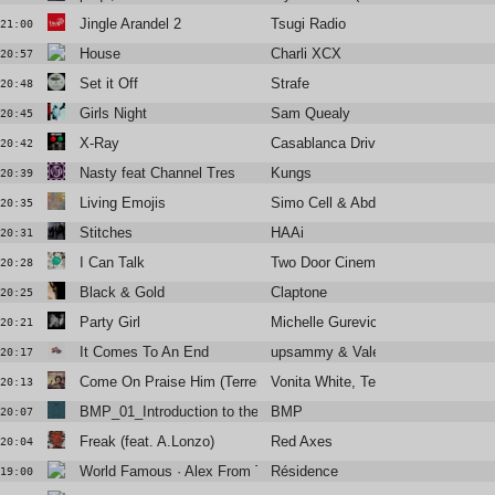
Jingle Arandel 2
Tsugi Radio
21:00
House
Charli XCX
20:57
Set it Off
Strafe
20:48
Girls Night
Sam Quealy
20:45
X-Ray
Casablanca Drivers
20:42
Nasty feat Channel Tres
Kungs
20:39
Living Emojis
Simo Cell & Abdullah Miniawy
20:35
Stitches
HAAi
20:31
I Can Talk
Two Door Cinema Club
20:28
Black & Gold
Claptone
20:25
Party Girl
Michelle Gurevich
20:21
It Comes To An End
upsammy & Valentina Magaletti
20:17
Come On Praise Him (Terrence Parker Gospel Heritage Mix)
Vonita White, Terrence Parker
20:13
BMP_01_Introduction to the Abyss
BMP
20:07
Freak (feat. A.Lonzo)
Red Axes
20:04
World Famous · Alex From Tokyo
Résidence
19:00