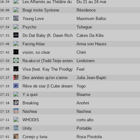
Les Affamés au Théâtre du Châtelet
Du 21 au 24 mai
18:59
Bragi invite Syntone
Résidence
18:00
Young Love
Maximum Balloon / Katrina Ford
17:57
Psycho
Tshegue
17:54
Do Dat Baby (ft. Dawn Richard)
Cakes Da Killa
17:51
Facing Atlas
Anna von Hausswolff
17:46
vision, so clear
Chéri
17:42
Ra-ako-st (Todd Terje extended edit)
Lindstrøm
17:33
Visa (feat. Kay The Prodigy)
Feel
17:30
Des années qu'on s'aime
Julia Jean-Baptiste
17:27
Rêve de star (I:Cube dreamy edit)
Yogo
17:23
Y a quoi
Blaame
17:21
Breaking
Anohni
17:18
Nashwa
Nashwa
17:13
WHODIS
corto.alto
17:11
Unity
Portable
17:05
Conejo y luna
Rosa Pisotola
17:01