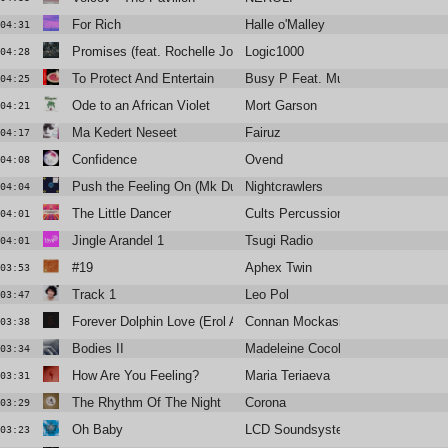
For Rich
Halle o'Malley
04:31
Promises (feat. Rochelle Jordan)
Logic1000
04:28
To Protect And Entertain
Busy P Feat. Murs
04:25
Ode to an African Violet
Mort Garson
04:21
Ma Kedert Neseet
Fairuz
04:17
Confidence
Ovend
04:08
Push the Feeling On (Mk Dub Revisited Edit)
Nightcrawlers
04:04
The Little Dancer
Cults Percussion Ensemble
04:01
Jingle Arandel 1
Tsugi Radio
04:01
#19
Aphex Twin
03:53
Track 1
Leo Pol
03:47
Forever Dolphin Love (Erol Alkan Rework)
Connan Mockasin
03:38
Bodies II
Madeleine Cocolas
03:34
How Are You Feeling?
Maria Teriaeva
03:31
The Rhythm Of The Night
Corona
03:29
Oh Baby
LCD Soundsystem
03:23