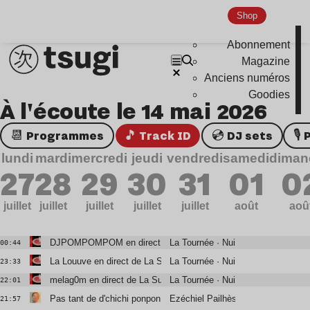
Shop
Abonnement
Magazine
Anciens numéros
Goodies
À l'écoute le 14 mai 2026
📆 Programmes
🎵 Track ID
💿 DJ sets

lundi
mardi
mercredi
jeudi
vendredi
samedi
diman
27
28
29
30
31
01
0
juillet
juillet
juillet
juillet
juillet
août
aoû
DJPOMPOMPOM en direct de La Sucrière
La Tournée · Nuits Sonores
00:44
La Louuve en direct de La Sucrière
La Tournée · Nuits Sonores
23:33
melag0m en direct de La Sucrière
La Tournée · Nuits Sonores
22:01
Pas tant de d'chichi ponpon
Ezéchiel Pailhès
21:57