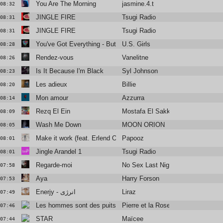
You Are The Morning
jasmine.4.t
08:32
JINGLE FIRE
Tsugi Radio
08:31
JINGLE FIRE
Tsugi Radio
08:31
You've Got Everything - But A Smile
U.S. Girls
08:28
Rendez-vous
Vanelitne
08:26
Is It Because I'm Black
Syl Johnson
08:23
Les adieux
Billie
08:20
Mon amour
Azzurra
08:14
Rezq El Ein
Mostafa El Sakka
08:09
Wash Me Down
MOON ORION
08:05
Make it work (feat. Erlend Oye)
Papooz
08:01
Jingle Arandel 1
Tsugi Radio
08:01
Regarde-moi
No Sex Last Night
07:58
Aya
Harry Forson
07:53
Enerjy - انرژی
Liraz
07:49
Les hommes sont des puits de misère
Pierre et la Rose
07:46
STAR
Maïcee
07:44