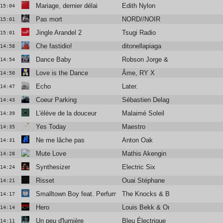
Mariage, dernier délai
Edith Nylon
15:04
Pas mort
NORD//NOIR
15:01
Jingle Arandel 2
Tsugi Radio
15:01
Che fastidio!
ditonellapiaga
14:58
Dance Baby
Robson Jorge & Lincoln Olivetti
14:54
Love is the Dance
Âme, RY X
14:50
Echo
Later.
14:47
Coeur Parking
Sébastien Delage
14:43
L'élève de la douceur
Malaimé Soleil
14:39
Yes Today
Maestro
14:35
Ne me lâche pas
Anton Oak
14:31
Mute Love
Mathis Akengin
14:28
Synthesizer
Electric Six
14:24
Risset
Ouai Stéphane
14:21
Smalltown Boy feat. Perfume Genius
The Knocks & Bronski Beat
14:17
Hero
Louis Bekk & Orem
14:14
Un peu d'lumière
Bleu Électrique
14:11