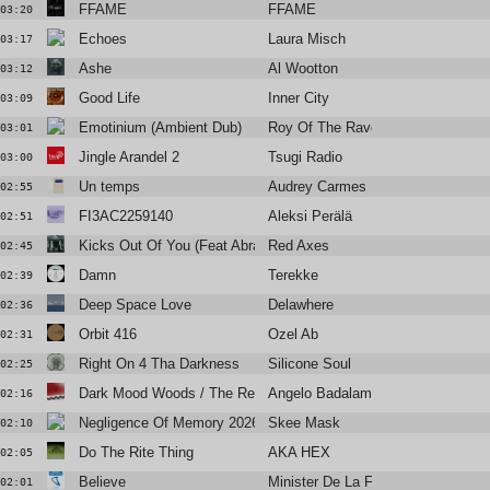
FFAME
FFAME
03:20
Echoes
Laura Misch
03:17
Ashe
Al Wootton
03:12
Good Life
Inner City
03:09
Emotinium (Ambient Dub)
Roy Of The Ravers
03:01
Jingle Arandel 2
Tsugi Radio
03:00
Un temps
Audrey Carmes
02:55
FI3AC2259140
Aleksi Perälä
02:51
Kicks Out Of You (Feat Abrao)
Red Axes
02:45
Damn
Terekke
02:39
Deep Space Love
Delawhere
02:36
Orbit 416
Ozel Ab
02:31
Right On 4 Tha Darkness
Silicone Soul
02:25
Dark Mood Woods / The Red Room
Angelo Badalamenti
02:16
Negligence Of Memory 2026
Skee Mask
02:10
Do The Rite Thing
AKA HEX
02:05
Believe
Minister De La Funk Ft. Jocelyn B
02:01