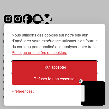
Tsugi est un mensuel indépendant sur la
musique et les nouvelles tendances, dont la
Nous utilisons des cookies sur notre site afin
d’améliorer votre expérience utilisateur, de fournir
première parution date de 2007.
du contenu personnalisé et d’analyser notre trafic.
Tsugi en japonais signifie « prochain », « suivant
Politique en matière de cookies.
», ce qui correspond à la thématique du
magazine, à l’affût des nouvelles tendances
Tout accepter
musicales, qu’elles viennent de la musique
électronique, du rock ou du hip hop, et des
Refuser le non essentiel
nouveaux phénomènes de société liés à la
musique.
Préférences
POLITIQUE DE COOKIES (UE)
CONTACT
CHOIX RGPD
TSUGI
RADIO