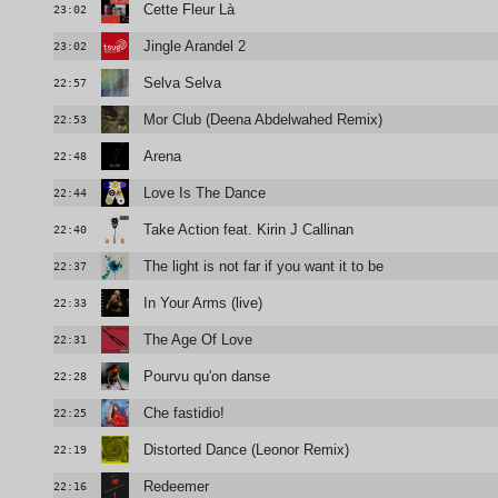
Cette Fleur Là
23:02
Jingle Arandel 2
23:02
Selva Selva
22:57
Mor Club (Deena Abdelwahed Remix)
22:53
Arena
22:48
Love Is The Dance
22:44
Take Action feat. Kirin J Callinan
22:40
The light is not far if you want it to be
22:37
In Your Arms (live)
22:33
The Age Of Love
22:31
Pourvu qu'on danse
22:28
Che fastidio!
22:25
Distorted Dance (Leonor Remix)
22:19
Redeemer
22:16