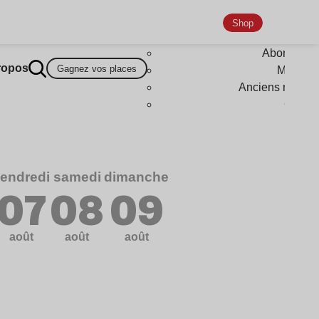
Shop
Abonneme
ropos
Gagnez vos places
Magazi
Anciens numér
Goodi
endredi
samedi
dimanche
07
08
09
août
août
août