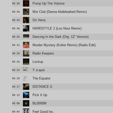
Pump Up The Volume
00:50
Mor Club (Deena Abdelwahed Remix)
00:46
On Verra
00:43
HARDSTYLE 2 (Lou Nour Remix)
00:40
Dancing In the Dark (Org. 12" Version)
00:34
Murder Mystery (Kolter Remix) (Radio Edit)
00:31
Radio Keepers
00:29
Lockup
00:26
Y a quoi
00:24
The Equator
00:20
DISTANCE.S
00:17
Pick It Up
00:13
BL0000M
00:08
Feel Good Inc.
00:04