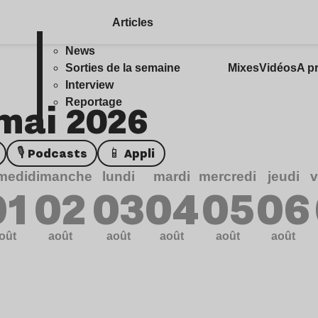
Articles
News
Sorties de la semaine
Mixes
Vidéos
A p
Interview
 mai 2026
Reportage
🎙️ Podcasts
📱 Appli
medi
dimanche
lundi
mardi
mercredi
jeudi
v
01
02
03
04
05
06
oût
août
août
août
août
août