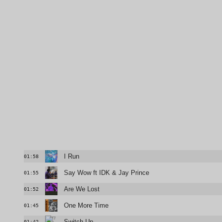
I Run
01:58
Say Wow ft IDK & Jay Prince
01:55
Are We Lost
01:52
One More Time
01:45
Switch Up
01:42