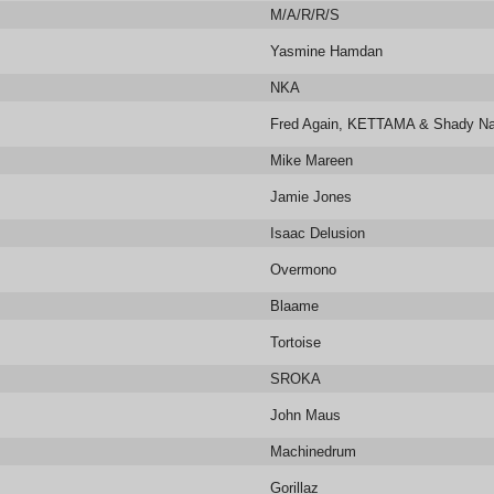
M/A/R/R/S
Yasmine Hamdan
NKA
Fred Again, KETTAMA & Shady N
Mike Mareen
Jamie Jones
Isaac Delusion
Overmono
Blaame
Tortoise
SROKA
John Maus
Machinedrum
Gorillaz