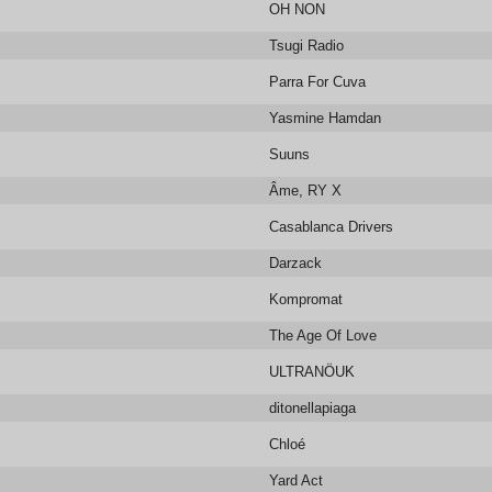
OH NON
Tsugi Radio
Parra For Cuva
Yasmine Hamdan
Suuns
Âme, RY X
Casablanca Drivers
Darzack
Kompromat
The Age Of Love
ULTRANÖUK
ditonellapiaga
Chloé
Yard Act