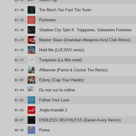
Too Much Too Fast Too Soon
01:38
Pyrenees
01:32
Shadow City Spin ft. Trippjones, Sebastien Forrester
01:30
Master Slave (Anatolian Weapons Acid Club Remix)
01:24
Hold Me (LUCASV remix)
01:22
Turquoise (La fête noire)
01:17
Allbarone (Parrot & Cocker Too Remix)
01:10
Edony (Clap Your Hands)
01:07
Du noir sur la colline
01:04
Follow Your Love
01:01
Jingle Arandel 2
01:01
ENDLESS DEATHLESS (Daniel Avery Remix)
00:57
Poma
00:55