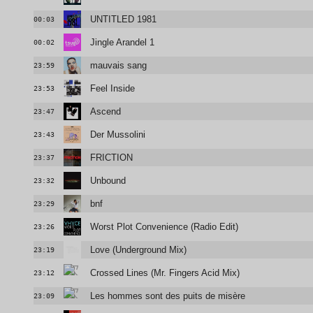
UNTITLED 1981
00:03
Jingle Arandel 1
00:02
mauvais sang
23:59
Feel Inside
23:53
Ascend
23:47
Der Mussolini
23:43
FRICTION
23:37
Unbound
23:32
bnf
23:29
Worst Plot Convenience (Radio Edit)
23:26
Love (Underground Mix)
23:19
Crossed Lines (Mr. Fingers Acid Mix)
23:12
Les hommes sont des puits de misère
23:09