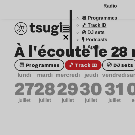
Radio
📆 Programmes
🎵 Track ID
💿 DJ sets
🎙️ Podcasts
À l'écoute le 28
📱 Appli
📆 Programmes
🎵 Track ID
💿 DJ sets
lundi
mardi
mercredi
jeudi
vendredi
sa
27
28
29
30
31
juillet
juillet
juillet
juillet
juillet
a