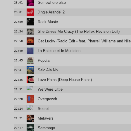
Somewhere else
23:01
Jingle Arandel 2
23:01
Rock Music
22:59
She Drives Me Crazy (The Reflex Revision Edit)
22:54
Get Lucky (Radio Edit - feat. Pharrell Williams and Nil
22:50
La Baleine et le Musicien
22:49
Popular
22:45
Salo Ala Nbi
22:41
Love Pains (Deep House Pains)
22:36
We Were Little
22:31
Overgrowth
22:28
Secret
22:24
Metavers
22:21
Saramago
22:17