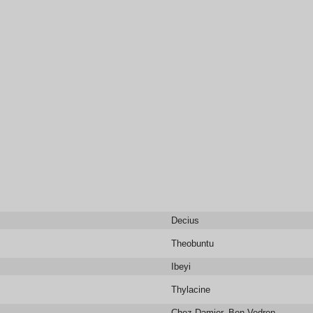
Decius
Theobuntu
Ibeyi
Thylacine
Chez Damier, Ben Vedren