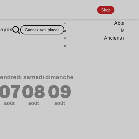
Shop
Abonneme
ropos
Gagnez vos places
Magazi
Anciens numér
Goodi
endredi
samedi
dimanche
07
08
09
août
août
août