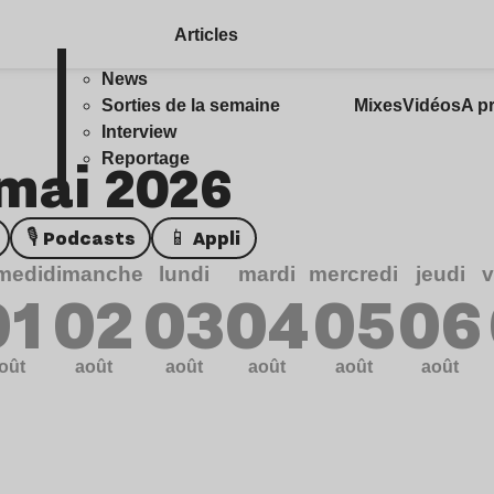
Articles
News
Sorties de la semaine
Mixes
Vidéos
A p
Interview
 mai 2026
Reportage
🎙️ Podcasts
📱 Appli
medi
dimanche
lundi
mardi
mercredi
jeudi
v
01
02
03
04
05
06
oût
août
août
août
août
août