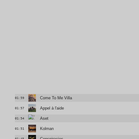
Come To Me Villa
01:59
Appel à l'aide
01:57
Aset
01:54
Kolman
01:51
Conspiracies
01:45