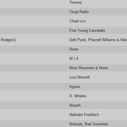
Tomora
Tsugi Radio
Charli xcx
Fine Young Cannibals
e Rodgers)
Daft Punk, Pharrell Williams & Nil
Rone
M.I.A
Must Rousnam & Noria
Liza Minnelli
Agoria
A. Whales
Muanh
Nathalie Froehlich
Mokado, Bart Sunshine