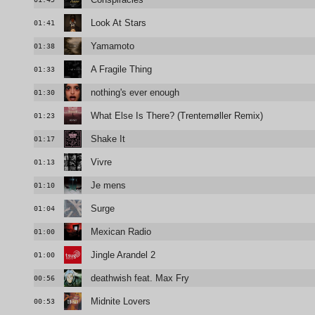
Look At Stars
01:41
Yamamoto
01:38
A Fragile Thing
01:33
nothing's ever enough
01:30
What Else Is There? (Trentemøller Remix)
01:23
Shake It
01:17
Vivre
01:13
Je mens
01:10
Surge
01:04
Mexican Radio
01:00
Jingle Arandel 2
01:00
deathwish feat. Max Fry
00:56
Midnite Lovers
00:53