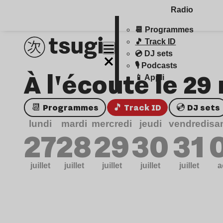
Radio
📆 Programmes
🎵 Track ID
💿 DJ sets
🎙️ Podcasts
À l'écoute le 29
📱 Appli
📆 Programmes
🎵 Track ID
💿 DJ sets
lundi
mardi
mercredi
jeudi
vendredi
sa
27
28
29
30
31
juillet
juillet
juillet
juillet
juillet
a