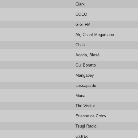
Clark
COEO
GiGi FM
Ali, Charif Megarbane
Chalk
Agoria, Blasé
Gui Boratto
Mangabey
Lossapardo
Muna
The Visitor
Etienne de Crécy
Tsugi Radio
u.r.trax