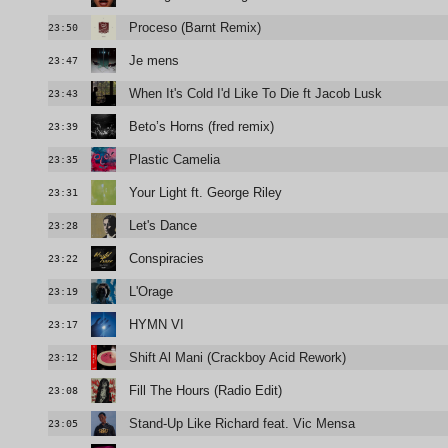
Proceso (Barnt Remix)
23:50
Je mens
23:47
When It's Cold I'd Like To Die ft Jacob Lusk
23:43
Beto’s Horns (fred remix)
23:39
Plastic Camelia
23:35
Your Light ft. George Riley
23:31
Let's Dance
23:28
Conspiracies
23:22
L'Orage
23:19
HYMN VI
23:17
Shift Al Mani (Crackboy Acid Rework)
23:12
Fill The Hours (Radio Edit)
23:08
Stand-Up Like Richard feat. Vic Mensa
23:05