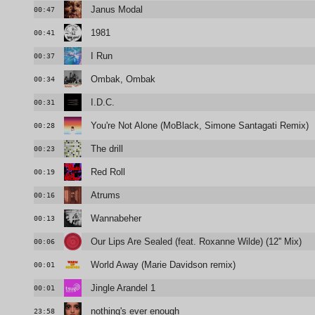
Janus Modal
00:47
1981
00:41
I Run
00:37
Ombak, Ombak
00:34
I.D.C.
00:31
You're Not Alone (MoBlack, Simone Santagati Remix)
00:28
The drill
00:23
Red Roll
00:19
Atrums
00:16
Wannabeher
00:13
Our Lips Are Sealed (feat. Roxanne Wilde) (12'' Mix)
00:06
World Away (Marie Davidson remix)
00:01
Jingle Arandel 1
00:01
nothing's ever enough
23:58