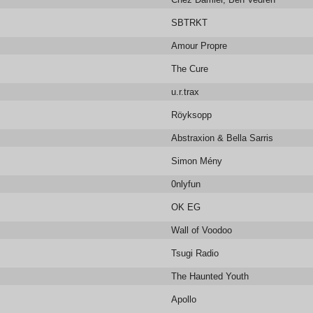
SBTRKT
Amour Propre
The Cure
u.r.trax
Röyksopp
Abstraxion & Bella Sarris
Simon Mény
0nlyfun
OK EG
Wall of Voodoo
Tsugi Radio
The Haunted Youth
Apollo