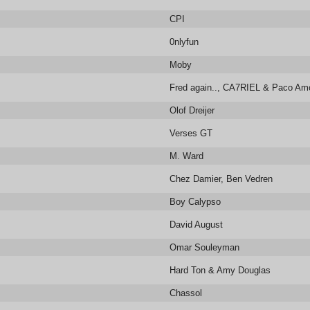
CPI
0nlyfun
Moby
Fred again.., CA7RIEL & Paco Am
Olof Dreijer
Verses GT
M. Ward
Chez Damier, Ben Vedren
Boy Calypso
David August
Omar Souleyman
Hard Ton & Amy Douglas
Chassol