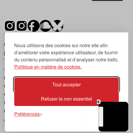
Tsugi est un mensuel indépendant sur la
musique et les nouvelles tendances, dont la
Nous utilisons des cookies sur notre site afin
d’améliorer votre expérience utilisateur, de fournir
première parution date de 2007.
du contenu personnalisé et d’analyser notre trafic.
Tsugi en japonais signifie « prochain », « suivant
Politique en matière de cookies.
», ce qui correspond à la thématique du
magazine, à l’affût des nouvelles tendances
Tout accepter
musicales, qu’elles viennent de la musique
électronique, du rock ou du hip hop, et des
Refuser le non essentiel
nouveaux phénomènes de société liés à la
musique.
Préférences
POLITIQUE DE COOKIES (UE)
CONTACT
CHOIX RGPD
TSUGI
RADIO