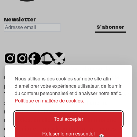
Newsletter
S'abonner
Tsugi est un mensuel indépendant sur la
musique et les nouvelles tendances, dont la
Nous utilisons des cookies sur notre site afin
d’améliorer votre expérience utilisateur, de fournir
première parution date de 2007.
du contenu personnalisé et d’analyser notre trafic.
Tsugi en japonais signifie « prochain », « suivant
Politique en matière de cookies.
», ce qui correspond à la thématique du
magazine, à l’affût des nouvelles tendances
Tout accepter
musicales, qu’elles viennent de la musique
électronique, du rock ou du hip hop, et des
Refuser le non essentiel