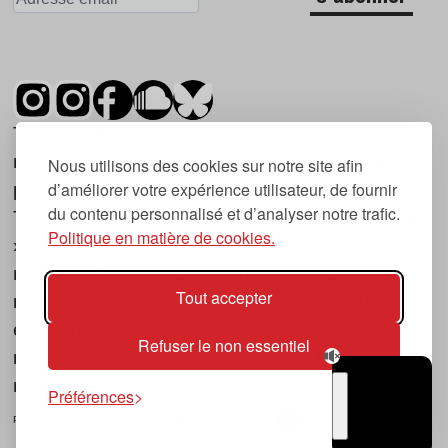
Tsugi est un mensuel indépendant sur la
musique et les nouvelles tendances, dont la
Nous utilisons des cookies sur notre site afin
d’améliorer votre expérience utilisateur, de fournir
première parution date de 2007.
du contenu personnalisé et d’analyser notre trafic.
Tsugi en japonais signifie « prochain », « suivant
Politique en matière de cookies.
», ce qui correspond à la thématique du
magazine, à l’affût des nouvelles tendances
Tout accepter
musicales, qu’elles viennent de la musique
électronique, du rock ou du hip hop, et des
Refuser le non essentiel
nouveaux phénomènes de société liés à la
musique.
Préférences
POLITIQUE DE COOKIES (UE)
CONTACT
CHOIX RGPD
TSUGI
RADIO