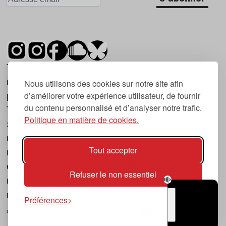
Tsugi est un mensuel indépendant sur la
musique et les nouvelles tendances, dont la
Nous utilisons des cookies sur notre site afin
d’améliorer votre expérience utilisateur, de fournir
première parution date de 2007.
du contenu personnalisé et d’analyser notre trafic.
Tsugi en japonais signifie « prochain », « suivant
Politique en matière de cookies.
», ce qui correspond à la thématique du
magazine, à l’affût des nouvelles tendances
Tout accepter
musicales, qu’elles viennent de la musique
électronique, du rock ou du hip hop, et des
Refuser le non essentiel
nouveaux phénomènes de société liés à la
musique.
Préférences
POLITIQUE DE COOKIES (UE)
CONTACT
CHOIX RGPD
TSUGI
RADIO