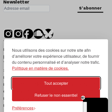
Newsletter
S'abonner
Tsugi est un mensuel indépendant sur la
musique et les nouvelles tendances, dont la
Nous utilisons des cookies sur notre site afin
d’améliorer votre expérience utilisateur, de fournir
première parution date de 2007.
du contenu personnalisé et d’analyser notre trafic.
Tsugi en japonais signifie « prochain », « suivant
Politique en matière de cookies.
», ce qui correspond à la thématique du
magazine, à l’affût des nouvelles tendances
Tout accepter
musicales, qu’elles viennent de la musique
électronique, du rock ou du hip hop, et des
Refuser le non essentiel
nouveaux phénomènes de société liés à la
musique.
Préférences