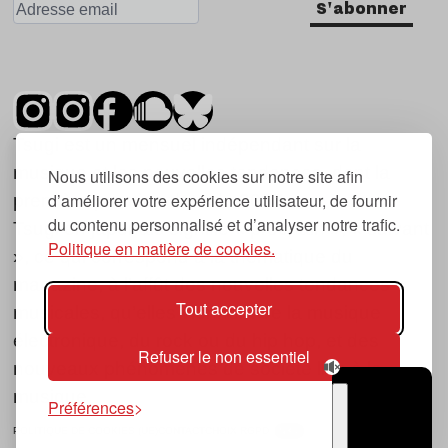
S'abonner
Tsugi est un mensuel indépendant sur la
musique et les nouvelles tendances, dont la
Nous utilisons des cookies sur notre site afin
d’améliorer votre expérience utilisateur, de fournir
première parution date de 2007.
du contenu personnalisé et d’analyser notre trafic.
Tsugi en japonais signifie « prochain », « suivant
Politique en matière de cookies.
», ce qui correspond à la thématique du
magazine, à l’affût des nouvelles tendances
Tout accepter
musicales, qu’elles viennent de la musique
électronique, du rock ou du hip hop, et des
Refuser le non essentiel
nouveaux phénomènes de société liés à la
musique.
Préférences
POLITIQUE DE COOKIES (UE)
CONTACT
CHOIX RGPD
TSUGI
RADIO