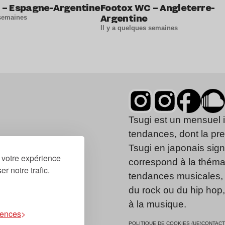
 – Espagne-Argentine
Footox WC – Angleterre-
Argentine
 semaines
Il y a quelques semaines
Tsugi est un mensuel 
tendances, dont la pr
Tsugi en japonais signi
r votre expérience
correspond à la thémat
r notre trafic.
tendances musicales, 
du rock ou du hip hop
à la musique.
rences
POLITIQUE DE COOKIES (UE)
CONTACT