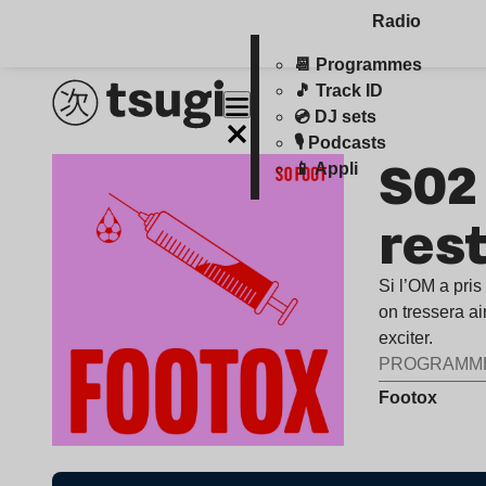
Radio
📆 Programmes
🎵 Track ID
💿 DJ sets
🎙️ Podcasts
S02 
📱 Appli
res
Si l’OM a pris
on tressera a
exciter.
PROGRAMM
Footox