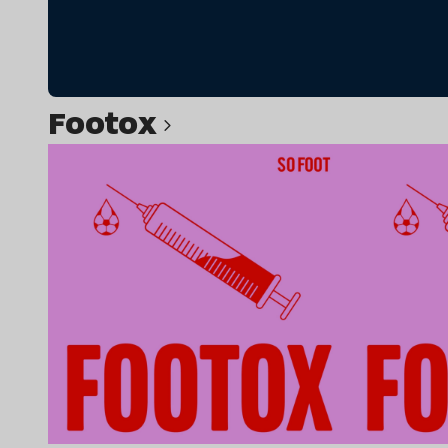
Footox
Lire l’article
Lir