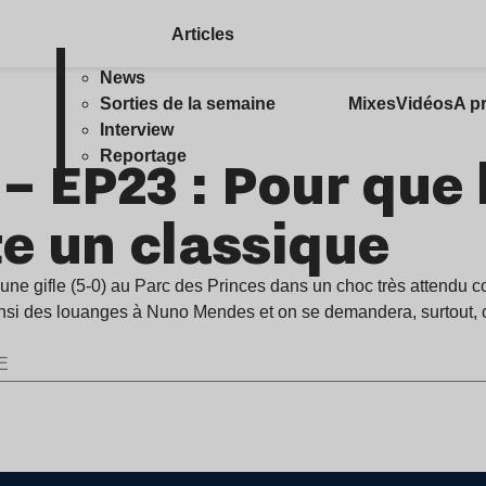
Articles
News
Sorties de la semaine
Mixes
Vidéos
A p
Interview
– EP23 : Pour que 
Reportage
te un classique
 une gifle (5-0) au Parc des Princes dans un choc très attendu co
insi des louanges à Nuno Mendes et on se demandera, surtout, 
E