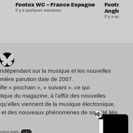
Footox WC – France Espagne
Footox WC
Angleterr
Il y a quelques semaines
Il y a quelque
indépendant sur la musique et les nouvelles
emière parution date de 2007.
fie « prochain », « suivant », ce qui
ique du magazine, à l’affût des nouvelles
qu’elles viennent de la musique électronique,
, et des nouveaux phénomènes de société liés
CHOIX RGPD