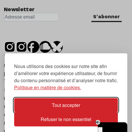
Newsletter
S'abonner
Tsugi est un mensuel indépendant sur la
musique et les nouvelles tendances, dont la
Nous utilisons des cookies sur notre site afin
d’améliorer votre expérience utilisateur, de fournir
première parution date de 2007.
du contenu personnalisé et d’analyser notre trafic.
Tsugi en japonais signifie « prochain », « suivant
Politique en matière de cookies.
», ce qui correspond à la thématique du
magazine, à l’affût des nouvelles tendances
Tout accepter
musicales, qu’elles viennent de la musique
électronique, du rock ou du hip hop, et des
Refuser le non essentiel
nouveaux phénomènes de société liés à la
musique.