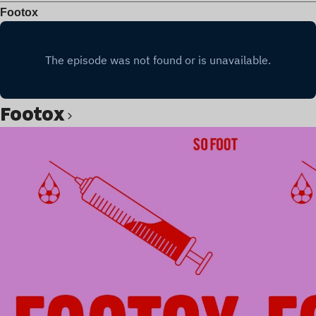
Footox
Footox
Lire l’article