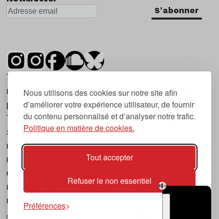
S'abonner
Tsugi est un mensuel indépendant sur la
musique et les nouvelles tendances, dont la
Nous utilisons des cookies sur notre site afin
d’améliorer votre expérience utilisateur, de fournir
première parution date de 2007.
du contenu personnalisé et d’analyser notre trafic.
Tsugi en japonais signifie « prochain », « suivant
Politique en matière de cookies.
», ce qui correspond à la thématique du
magazine, à l’affût des nouvelles tendances
Tout accepter
musicales, qu’elles viennent de la musique
électronique, du rock ou du hip hop, et des
Refuser le non essentiel
nouveaux phénomènes de société liés à la
musique.
Préférences
POLITIQUE DE COOKIES (UE)
CONTACT
CHOIX RGPD
TSUGI