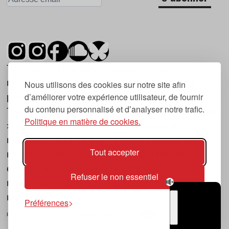
Tsugi est un mensuel indépendant sur la
musique et les nouvelles tendances, dont la
Nous utilisons des cookies sur notre site afin
d’améliorer votre expérience utilisateur, de fournir
première parution date de 2007.
du contenu personnalisé et d’analyser notre trafic.
Tsugi en japonais signifie « prochain », « suivant
Politique en matière de cookies.
», ce qui correspond à la thématique du
magazine, à l’affût des nouvelles tendances
Tout accepter
musicales, qu’elles viennent de la musique
électronique, du rock ou du hip hop, et des
Refuser le non essentiel
nouveaux phénomènes de société liés à la
musique.
Préférences
POLITIQUE DE COOKIES (UE)
CONTACT
CHOIX RGPD
TSUGI
RADIO