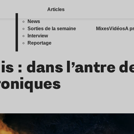
Articles
News
Sorties de la semaine
Mixes
Vidéos
A p
Interview
Reportage
is : dans l’antre d
roniques