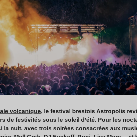
nale volcanique,
le festival brestois Astropolis re
rs de festivités sous le soleil d’été. Pour les noc
si la nuit, avec trois soirées consacrées aux mus
ier, Mall Grab, DJ Fuckoff, Roni, Lisa More… et 