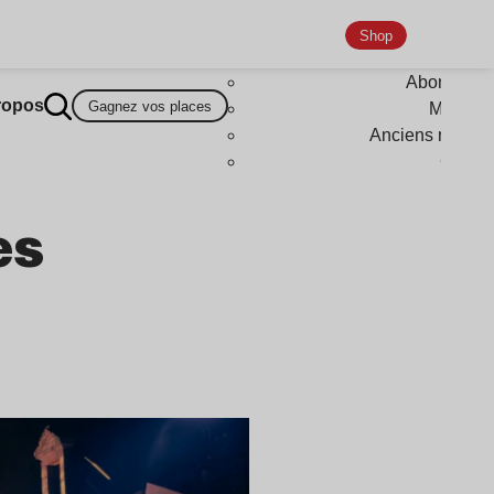
Shop
Abonneme
ropos
Gagnez vos places
Magazi
Anciens numér
Goodi
es