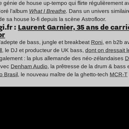
de génie de house up-tempo qui flirte régulièrement a
doré l’album
What I Breathe
.
Dans un univers similair
 sa house lo-fi depuis la scène Astrofloor.
i.fr :
Laurent Garnier, 35 ans de carriè
or
’adepte de bass, jungle et breakbeat
Roni
, en b2b a
l
, le DJ et producteur de UK bass,
dont on dressait l
galement : la plus allemande des néo-zélandaises
D
avec
Denham Audio
, la prêtresse de la drum & bass 
o Brasil
, le nouveau maître de la ghetto-tech
MCR-T