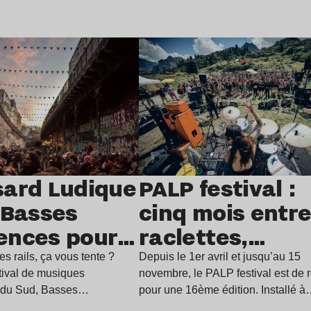
e l’article
Lire l’article
sard Ludique
PALP festival :
 Basses
cinq mois entr
ences pour
raclettes,
ameux open
randonnées et
es rails, ça vous tente ?
Depuis le 1er avril et jusqu’au 15
stival de musiques
novembre, le PALP festival est de r
14 juillet
musiques
 du Sud, Basses
pour une 16ème édition. Installé 
pose ses…