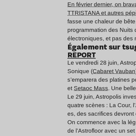
En février dernier, on bra
TTRISTANA et autres pépi
fasse une chaleur de bête,
programmation des Nuits d
électroniques, et pas des
Également sur tsug
REPORT
Le vendredi 28 juin, Astr
Sonique (
Cabaret Vauban
s’emparera des platines po
et
Setaoc Mass
. Une bell
Le 29 juin, Astropolis inves
quatre scènes : La Cour, l
es, des sacrifices devront 
On commence avec la lé
de l’Astrofloor avec un se