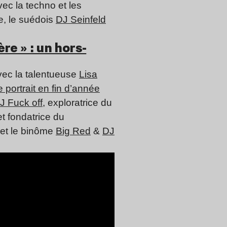
vec la techno et les
e, le suédois
DJ Seinfeld
re » : un hors-
vec la talentueuse
Lisa
e portrait en fin d’année
J Fuck off
, exploratrice du
et fondatrice du
et le binôme
Big Red
&
DJ