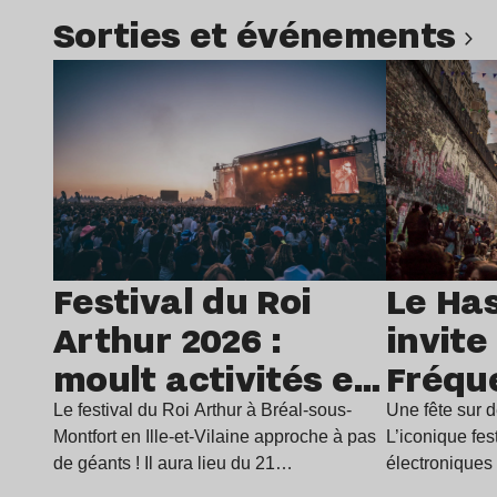
Sorties et événements
Lire l’article
Lir
Festival du Roi
Le Ha
Arthur 2026 :
invite
moult activités et
Fréqu
une
son f
Le festival du Roi Arthur à Bréal-sous-
Une fête sur d
Montfort en Ille-et-Vilaine approche à pas
L’iconique fe
programmation
air du 
de géants ! Il aura lieu du 21…
électroniques
pour festoyer
Fréquences, 