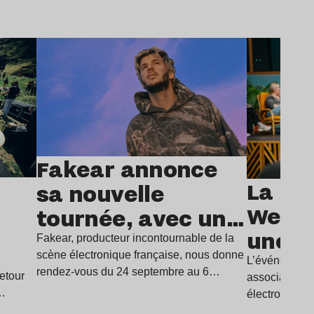
Lire l’article
Li
Fakear annonce
La Par
sa nouvelle
e
Week 
tournée, avec un
une 1
arrêt vibrant à
Fakear, producteur incontournable de la
avec 
scène électronique française, nous donne
l’Olympia
L’événement 
rendez-vous du 24 septembre au 6
etour
association p
prog
novembre prochain pour une…
à…
électroniques
béton
actrices et a