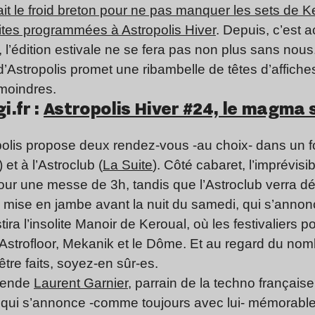
vait le froid breton pour ne pas manquer les sets de K
tes programmées à Astropolis Hiver
. Depuis, c’est a
 l’édition estivale ne se fera pas non plus sans nous
’Astropolis promet une ribambelle de têtes d’affich
 moindres.
i.fr :
Astropolis Hiver #24, le magma s
opolis propose deux rendez-vous -au choix- dans un f
) et à l’Astroclub (
La Suite
). Côté cabaret, l’imprévisi
ur une messe de 3h, tandis que l’Astroclub verra dé
e mise en jambe avant la nuit du samedi, qui s’annon
tira l’insolite Manoir de Keroual, où les festivaliers 
’Astrofloor, Mekanik et le Dôme. Et au regard du no
être faits, soyez-en sûr-es.
gende
Laurent Garnier
, parrain de la techno française
t qui s’annonce -comme toujours avec lui- mémorable.