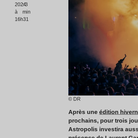
2024
: 3
à
min
16h31
© DR
Après une
édition hiver
prochains, pour trois jou
Astropolis investira aus
présence de Laurent Garn