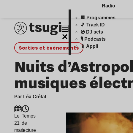
Radio
📆 Programmes
🎵 Track ID
💿 DJ sets
🎙️ Podcasts
📱 Appli
Sorties et événements
Nuits d’Astropol
musiques élect
Par Léa Crétal
Le
Temps
21
de
mars
lecture