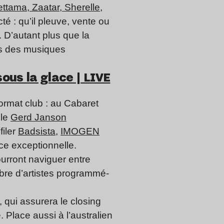
ettama, Zaatar, Sherelle,
cté : qu’il pleuve, vente ou
. D’autant plus que la
es des musiques
ous la glace | LIVE
ormat club : au Cabaret
ble
Gerd Janson
filer
Badsista
,
IMOGEN
ce exceptionnelle.
pourront naviguer entre
mbre d’artistes programmé-
, qui assurera le closing
 Place aussi à l’australien