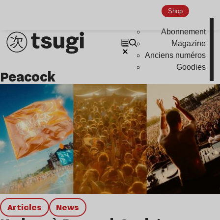
Shop
Abonnement
Magazine
Anciens numéros
Goodies
peacock
Articles
news