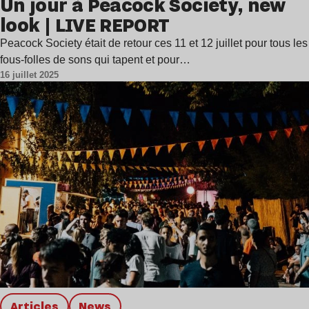
Un jour à Peacock Society, new
look | LIVE REPORT
Peacock Society était de retour ces 11 et 12 juillet pour tous les
fous-folles de sons qui tapent et pour…
16 juillet 2025
Articles
news