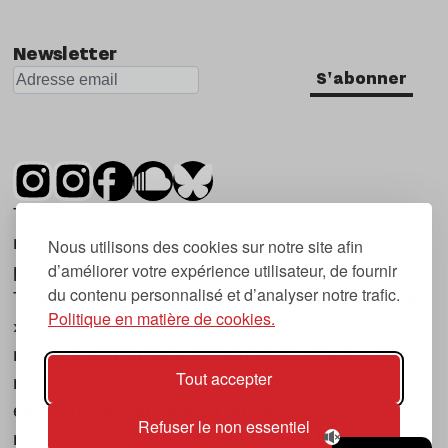
Newsletter
S'abonner
Tsugi est un mensuel indépendant sur la
musique et les nouvelles tendances, dont la
Nous utilisons des cookies sur notre site afin
d’améliorer votre expérience utilisateur, de fournir
première parution date de 2007.
du contenu personnalisé et d’analyser notre trafic.
Tsugi en japonais signifie « prochain », « suivant
Politique en matière de cookies.
», ce qui correspond à la thématique du
magazine, à l’affût des nouvelles tendances
Tout accepter
musicales, qu’elles viennent de la musique
électronique, du rock ou du hip hop, et des
Refuser le non essentiel
nouveaux phénomènes de société liés à la