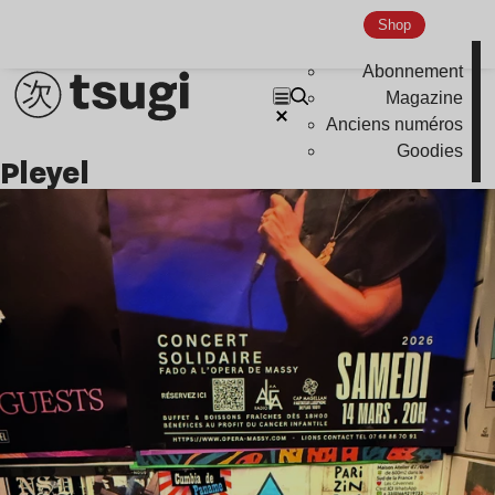
Shop
Abonnement
Magazine
Anciens numéros
Goodies
pleyel