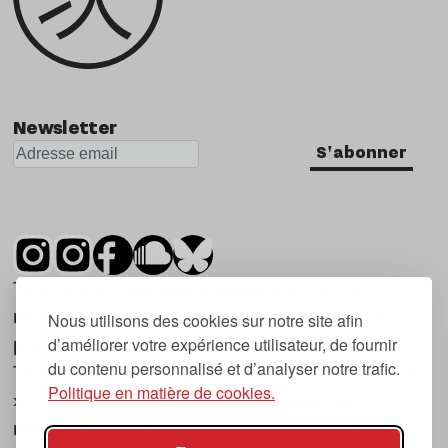
Newsletter
S'abonner
Tsugi est un mensuel indépendant sur la
musique et les nouvelles tendances, dont la
Nous utilisons des cookies sur notre site afin
d’améliorer votre expérience utilisateur, de fournir
première parution date de 2007.
du contenu personnalisé et d’analyser notre trafic.
Tsugi en japonais signifie « prochain », « suivant
Politique en matière de cookies.
», ce qui correspond à la thématique du
magazine, à l’affût des nouvelles tendances