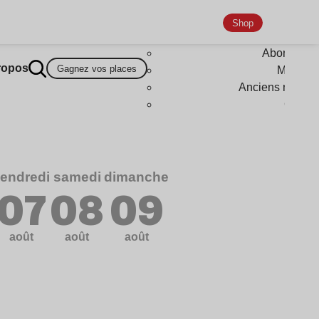
Shop
Abonneme
ropos
Gagnez vos places
Magazi
Anciens numér
Goodi
endredi
samedi
dimanche
07
08
09
août
août
août