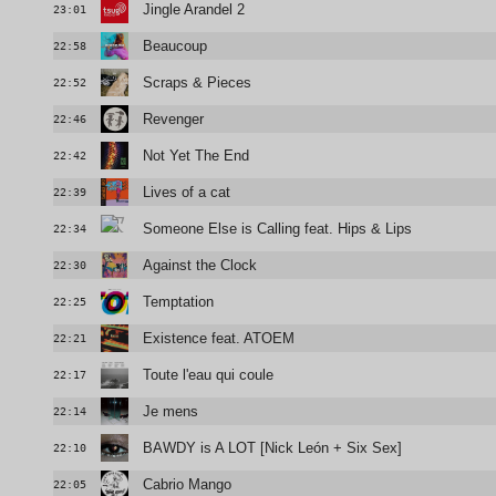
Jingle Arandel 2
23:01
Beaucoup
22:58
Scraps & Pieces
22:52
Revenger
22:46
Not Yet The End
22:42
Lives of a cat
22:39
Someone Else is Calling feat. Hips & Lips
22:34
Against the Clock
22:30
Temptation
22:25
Existence feat. ATOEM
22:21
Toute l'eau qui coule
22:17
Je mens
22:14
BAWDY is A LOT [Nick León + Six Sex]
22:10
Cabrio Mango
22:05