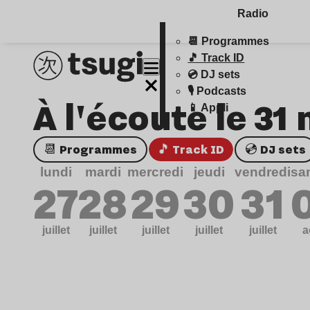
Radio
📆 Programmes
🎵 Track ID
💿 DJ sets
🎙️ Podcasts
À l'écoute le 31
📱 Appli
📆 Programmes
🎵 Track ID
💿 DJ sets
lundi
mardi
mercredi
jeudi
vendredi
sa
27
28
29
30
31
juillet
juillet
juillet
juillet
juillet
a