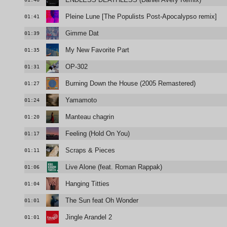
Pleine Lune [The Populists Post-Apocalypso remix]
01:41
Gimme Dat
01:39
My New Favorite Part
01:35
OP-302
01:31
Burning Down the House (2005 Remastered)
01:27
Yamamoto
01:24
Manteau chagrin
01:20
Feeling (Hold On You)
01:17
Scraps & Pieces
01:11
Live Alone (feat. Roman Rappak)
01:06
Hanging Titties
01:04
The Sun feat Oh Wonder
01:01
Jingle Arandel 2
01:01