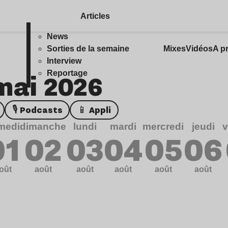
Articles
News
Sorties de la semaine
Mixes
Vidéos
A p
Interview
 mai 2026
Reportage
🎙️ Podcasts
📱 Appli
medi
dimanche
lundi
mardi
mercredi
jeudi
v
01
02
03
04
05
06
oût
août
août
août
août
août