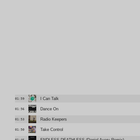
I Can Talk
01:59
Dance On
01:56
Radio Keepers
01:53
Take Control
01:50
ENDLESS DEATHLESS (Daniel Avery Remix)
01:46