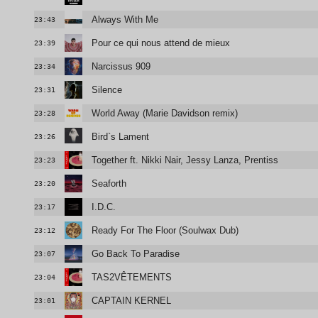
Always With Me
23:43
Pour ce qui nous attend de mieux
23:39
Narcissus 909
23:34
Silence
23:31
World Away (Marie Davidson remix)
23:28
Bird`s Lament
23:26
Together ft. Nikki Nair, Jessy Lanza, Prentiss
23:23
Seaforth
23:20
I.D.C.
23:17
Ready For The Floor (Soulwax Dub)
23:12
Go Back To Paradise
23:07
TAS2VÊTEMENTS
23:04
CAPTAIN KERNEL
23:01