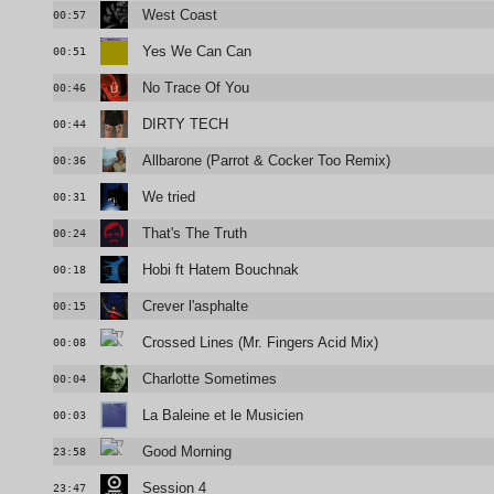
West Coast
00:57
Yes We Can Can
00:51
No Trace Of You
00:46
DIRTY TECH
00:44
Allbarone (Parrot & Cocker Too Remix)
00:36
We tried
00:31
That's The Truth
00:24
Hobi ft Hatem Bouchnak
00:18
Crever l'asphalte
00:15
Crossed Lines (Mr. Fingers Acid Mix)
00:08
Charlotte Sometimes
00:04
La Baleine et le Musicien
00:03
Good Morning
23:58
Session 4
23:47