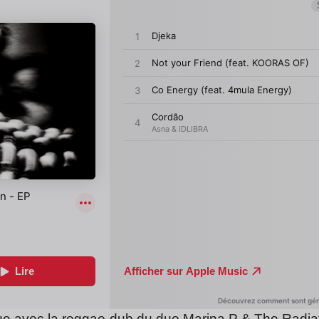
ue avec la reggae-dub du duo
Marina P & The Radia