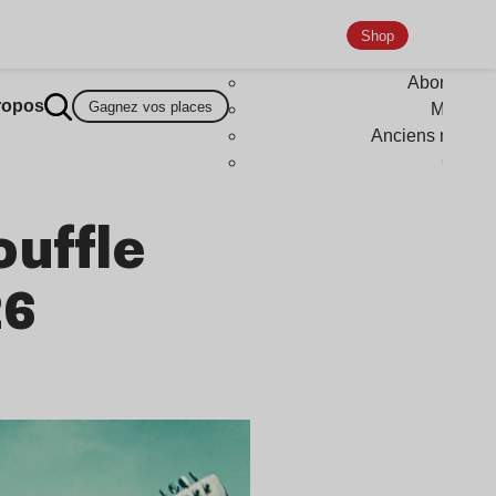
Shop
Abonneme
ropos
Gagnez vos places
Magazi
Anciens numér
Goodi
ouffle
26