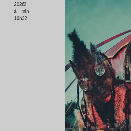
2026
: 2
à
min
16h32