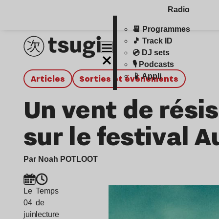
Radio
📆 Programmes
🎵 Track ID
💿 DJ sets
🎙️ Podcasts
📱 Appli
Articles
Sorties et événements
Un vent de résis
sur le festival 
Par Noah POTLOOT
Le
Temps
04
de
juin
lecture