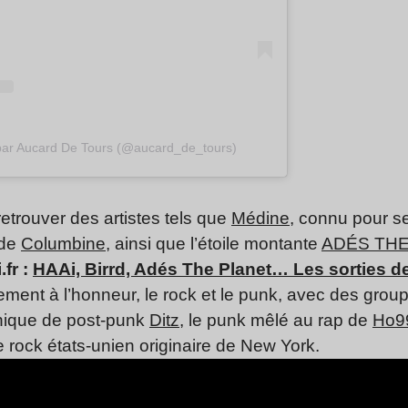
 par Aucard De Tours (@aucard_de_tours)
retrouver des artistes tels que
Médine
, connu pour s
 de
Columbine
, ainsi que l’étoile montante
ADÉS THE
.fr :
HAAi, Birrd, Adés The Planet… Les sorties d
ement à l’honneur, le rock et le punk, avec des gr
nnique de post-punk
Ditz
, le punk mêlé au rap de
Ho9
 rock états-unien originaire de New York.