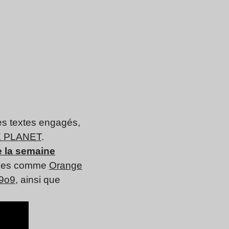
es textes engagés,
 PLANET
.
e la semaine
oupes comme
Orange
9o9
, ainsi que