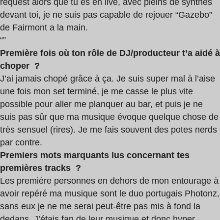
request alors que tu es en live, avec pleins de synthés
devant toi, je ne suis pas capable de rejouer “Gazebo”
de Fairmont a la main.
“”
Première fois où ton rôle de DJ/producteur t’a aidé à
choper ?
J’ai jamais chopé grâce à ça. Je suis super mal à l’aise
une fois mon set terminé, je me casse le plus vite
possible pour aller me planquer au bar, et puis je ne
suis pas sûr que ma musique évoque quelque chose de
très sensuel (rires). Je me fais souvent des potes nerds
par contre.
Premiers mots marquants lus concernant tes
premières tracks ?
Les première personnes en dehors de mon entourage à
avoir repéré ma musique sont le duo portugais Photonz,
sans eux je ne me serai peut-être pas mis à fond la
dedans. J’étais fan de leur musique et donc hyper