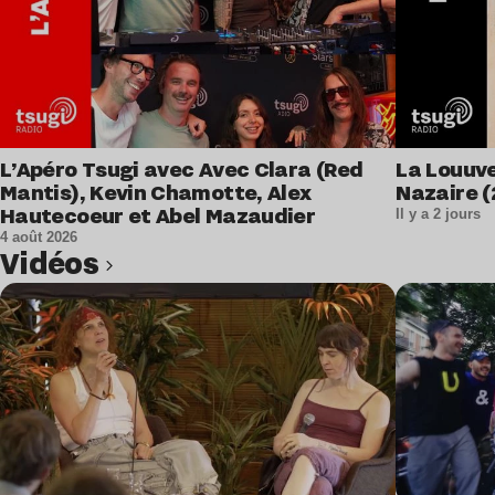
L’Apéro Tsugi avec Avec Clara (Red
La Louuve
Mantis), Kevin Chamotte, Alex
Nazaire (
Hautecoeur et Abel Mazaudier
Il y a 2 jours
4 août 2026
Vidéos
Lire l’article