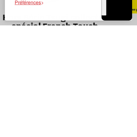
Préférences
TSUGI
Hors Série Tsugi collector
RADIO
spécial French Touch
Tsugi sur Instagram