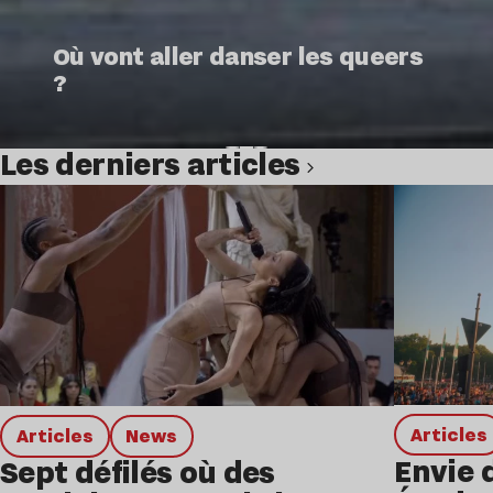
Où vont aller danser les queers
?
Les derniers articles
Lire l’article
Articles
Articles
news
Envie 
Sept défilés où des