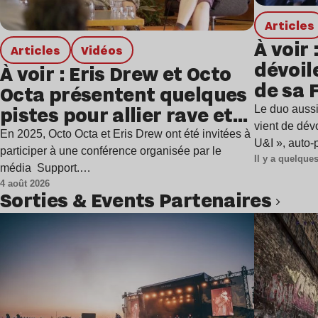
Articles
À voir 
Articles
Vidéos
dévoil
À voir : Eris Drew et Octo
de sa 
Octa présentent quelques
avec u
pistes pour allier rave et
Le duo aussi
vient de dévo
ère des écrans
En 2025, Octo Octa et Eris Drew ont été invitées à
U&I », auto
harmonieusement
participer à une conférence organisée par le
Il y a quelqu
média Support.…
4 août 2026
Sorties & Events Partenaires
Lire l’article