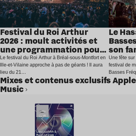
Festival du Roi Arthur
Le Has
2026 : moult activités et
Basses
une programmation pour
son fa
festoyer
juillet
Le festival du Roi Arthur à Bréal-sous-Montfort en
Une fête sur 
Ille-et-Vilaine approche à pas de géants ! Il aura
festival de 
lieu du 21…
Basses Fré
Mixes et contenus exclusifs Apple
Music
Lire l’article