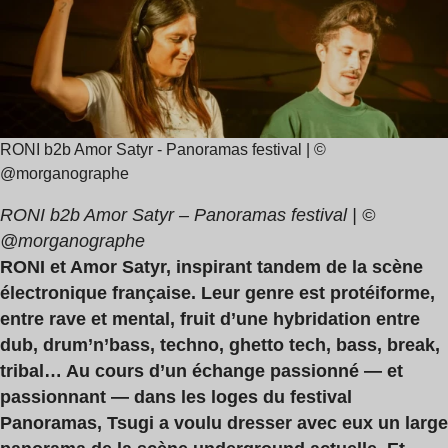
lecture
Amor
:
Satyr
15
min
RONI b2b Amor Satyr - Panoramas festival | ©
@morganographe
RONI b2b Amor Satyr – Panoramas festival | ©
@morganographe
RONI et Amor Satyr, inspirant tandem de la scène
électronique française. Leur genre est protéiforme,
entre rave et mental, fruit d’une hybridation entre
dub, drum’n’bass, techno, ghetto tech, bass, break,
tribal… Au cours d’un échange passionné — et
passionnant — dans les loges du festival
Panoramas, Tsugi a voulu dresser avec eux un large