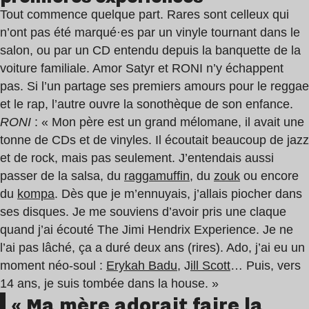
Tout commence quelque part. Rares sont celleux qui
n’ont pas été marqué·es par un vinyle tournant dans le
salon, ou par un CD entendu depuis la banquette de la
voiture familiale. Amor Satyr et RONI n’y échappent
pas. Si l’un partage ses premiers amours pour le reggae
et le rap, l’autre ouvre la sonothèque de son enfance.
RONI
: « Mon père est un grand mélomane, il avait une
tonne de CDs et de vinyles. Il écoutait beaucoup de jazz
et de rock, mais pas seulement. J’entendais aussi
passer de la salsa, du
raggamuffin,
du
zouk
ou encore
du
kompa
. Dès que je m’ennuyais, j’allais piocher dans
ses disques. Je me souviens d’avoir pris une claque
quand j’ai écouté The Jimi Hendrix Experience. Je ne
l’ai pas lâché, ça a duré deux ans (rires). Ado, j’ai eu un
moment néo-soul :
Erykah Badu
, J
ill Scott
… Puis, vers
14 ans, je suis tombée dans la house. »
« Ma mère adorait faire la