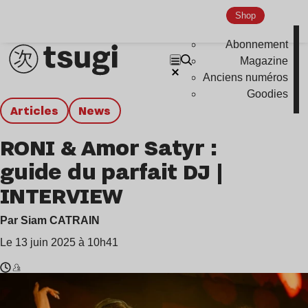
Shop
Abonnement
Magazine
Anciens numéros
Goodies
Articles
news
RONI & Amor Satyr :
guide du parfait DJ |
INTERVIEW
Par Siam CATRAIN
Le 13 juin 2025 à 10h41
Temps
Roni
de
,