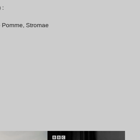
)
:
 – Pomme, Stromae
Lire l’article