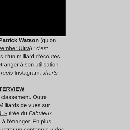
Patrick Watson
(qu’on
ovember Ultra
) : c’est
 d’un milliard d’écoutes
tranger à son utilisation
,
reels
Instagram,
shorts
INTERVIEW
e classement. Outre
Milliards de vues sur
i »
tirée du
Fabuleux
 à l’étranger. En plus
llustrer un contenu sur des