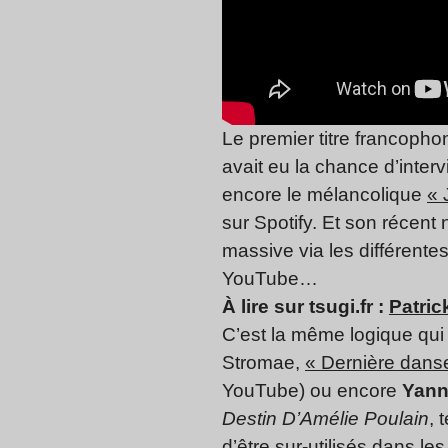
Le premier titre francopho
avait eu la chance d’interv
encore le mélancolique
« 
sur Spotify. Et son récent 
massive via les différente
YouTube…
À lire sur tsugi.fr :
Patric
C’est la même logique qui 
Stromae,
« Dernière dans
YouTube) ou encore
Yann
Destin D’Amélie Poulain
, 
d’être sur-utilisés dans l