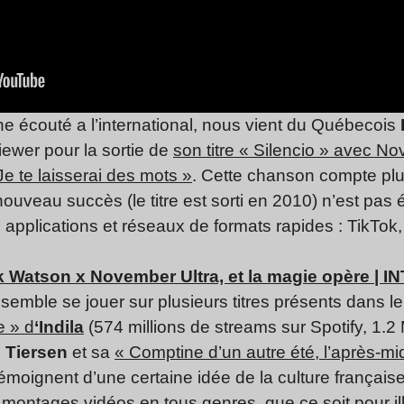
ne écouté a l’international, nous vient du Québecois
iewer pour la sortie de
son titre « Silencio » avec N
Je te laisserai des mots »
. Cette chanson compte plus
nouveau succès (le titre est sorti en 2010) n’est pas é
s applications et réseaux de formats rapides : TikTok
k Watson x November Ultra, et la magie opère | 
semble se jouer sur plusieurs titres présents dans l
e » d
‘Indila
(574 millions de streams sur Spotify, 1.2 
 Tiersen
et sa
« Comptine d’un autre été, l’après-mid
témoignent d’une certaine idée de la culture française
es montages vidéos en tous genres, que ce soit pour i