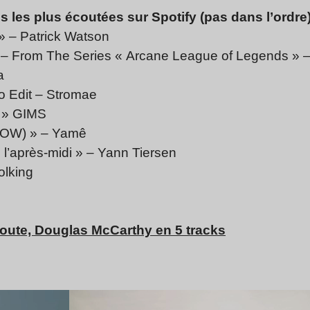
 les plus écoutées sur Spotify (pas dans l’ordre
 » – Patrick Watson
» – From The Series « Arcane League of Legends »
a
o Edit – Stromae
? » GIMS
OW) » – Yamê
 l’après-midi » – Yann Tiersen
olking
oute, Douglas McCarthy en 5 tracks
Lire l’article