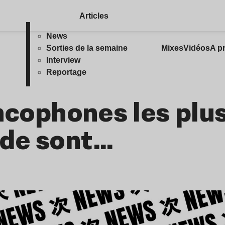
Articles
News
Sorties de la semaine
Mixes
Vidéos
A p
Interview
Reportage
ancophones les plu
de sont…