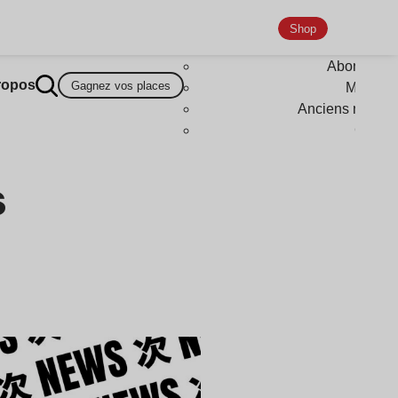
Shop
Abonneme
ropos
Gagnez vos places
Magazi
Anciens numér
Goodi
s