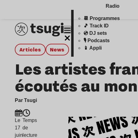
Radio
📆 Programmes
🎵 Track ID
💿 DJ sets
🎙️ Podcasts
📱 Appli
Articles
news
Les artistes fr
écoutés au mon
Par Tsugi
Le
Temps
17
de
juin
lecture