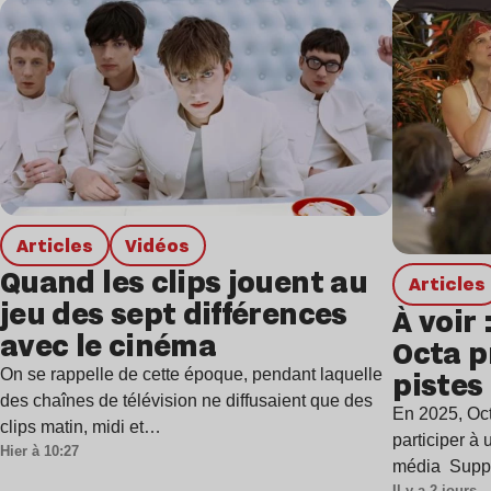
Lire l’article
Articles
Vidéos
Quand les clips jouent au
Articles
jeu des sept différences
À voir 
avec le cinéma
Octa p
pistes 
On se rappelle de cette époque, pendant laquelle
des chaînes de télévision ne diffusaient que des
ère de
En 2025, Oct
clips matin, midi et…
harmo
participer à
Hier à 10:27
média Supp
Il y a 2 jours