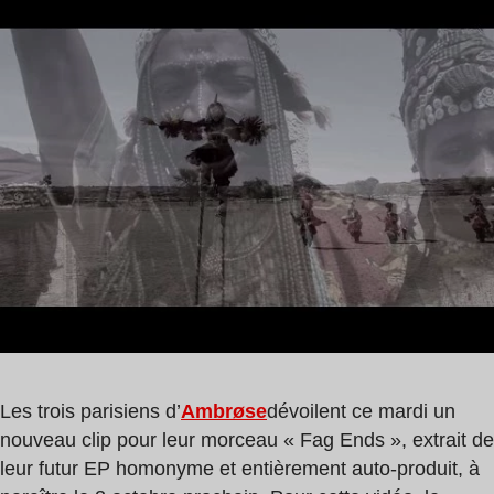
de
lecture
:
0
min
Les trois parisiens d’
Ambrøse
dévoilent ce mardi un
nouveau clip pour leur morceau « Fag Ends », extrait de
leur futur EP homonyme et entièrement auto-produit, à