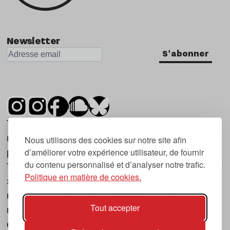
Newsletter
S'abonner
Tsugi est un mensuel indépendant sur la
musique et les nouvelles tendances, dont la
Nous utilisons des cookies sur notre site afin
d’améliorer votre expérience utilisateur, de fournir
première parution date de 2007.
du contenu personnalisé et d’analyser notre trafic.
Tsugi en japonais signifie « prochain », « suivant
Politique en matière de cookies.
», ce qui correspond à la thématique du
magazine, à l’affût des nouvelles tendances
Tout accepter
musicales, qu’elles viennent de la musique
électronique, du rock ou du hip hop, et des