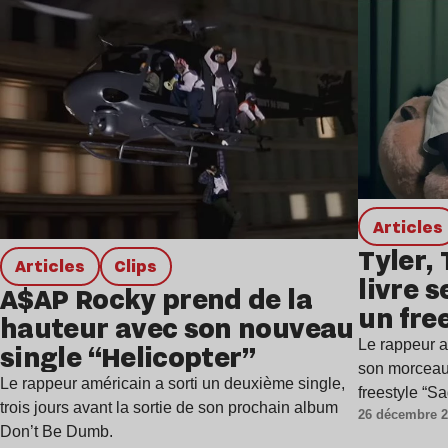
Lire l’article
Articles
Tyler,
Articles
clips
livre 
A$AP Rocky prend de la
un fre
hauteur avec son nouveau
remix
Le rappeur am
single “Helicopter”
son morcea
Le rappeur américain a sorti un deuxième single,
freestyle “S
trois jours avant la sortie de son prochain album
26 décembre 
Don’t Be Dumb.