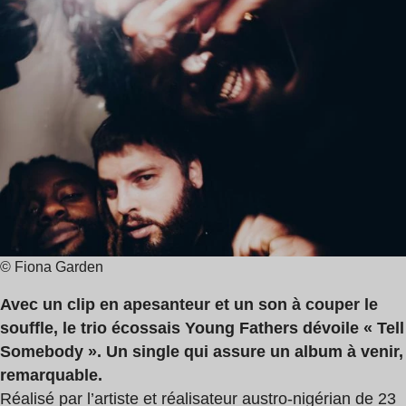
de
Fathers
lecture
:
2
min
© Fiona Garden
Avec un clip en apesanteur et un son à couper le
souffle, le trio écossais Young Fathers dévoile « Tell
Somebody ». Un single qui assure un album à venir,
remarquable.
Réalisé par l’artiste et réalisateur austro-nigérian de 23